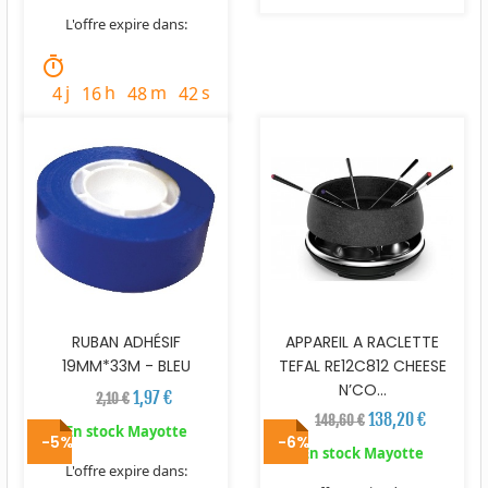
L'offre expire dans:
timer
j
h
m
s
4
16
48
41
RUBAN ADHÉSIF
APPAREIL A RACLETTE
19MM*33M - BLEU
TEFAL RE12C812 CHEESE
N’CO...
1,97 €
2,10 €
138,20 €
148,60 €
En stock Mayotte
-5%
-6%
En stock Mayotte
L'offre expire dans: