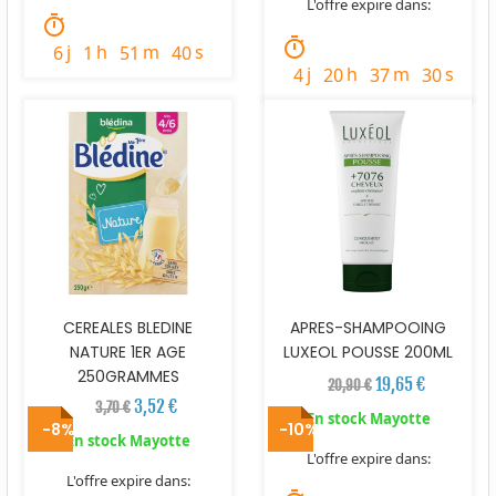
L'offre expire dans:
timer
timer
j
h
m
s
6
1
51
39
j
h
m
s
4
20
37
29
CEREALES BLEDINE
APRES-SHAMPOOING
NATURE 1ER AGE
LUXEOL POUSSE 200ML
250GRAMMES
19,65 €
20,90 €
3,52 €
3,70 €
En stock Mayotte
-8%
-10%
En stock Mayotte
L'offre expire dans:
L'offre expire dans: