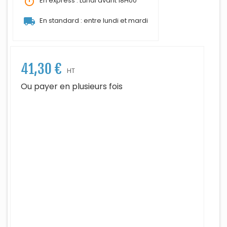
timer
En express : Lundi avant 18H00
local_shipping
En standard : entre lundi et mardi
41,30 €
HT
Ou payer en plusieurs fois