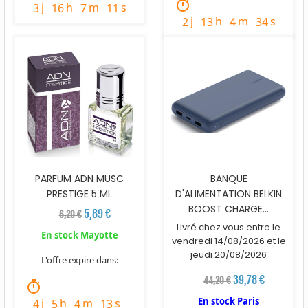
timer
j
h
m
s
3
16
7
10
j
h
m
s
2
13
4
33
PARFUM ADN MUSC
BANQUE
PRESTIGE 5 ML
D'ALIMENTATION BELKIN
BOOST CHARGE...
5,89 €
6,20 €
Livré chez vous entre le
En stock Mayotte
vendredi 14/08/2026 et le
jeudi 20/08/2026
L'offre expire dans:
39,78 €
44,20 €
timer
En stock Paris
j
h
m
s
4
5
4
12