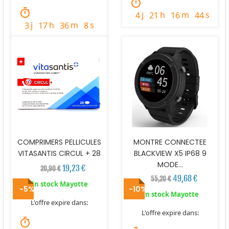
timer
timer
j
h
m
s
4
21
16
43
j
h
m
s
3
17
36
7
COMPRIMERS PELLICULES
MONTRE CONNECTEE
VITASANTIS CIRCUL + 28
BLACKVIEW X5 IP68 9
MODE...
19,23 €
20,90 €
49,68 €
55,20 €
En stock Mayotte
-5%
-10%
En stock Mayotte
L'offre expire dans:
L'offre expire dans:
timer