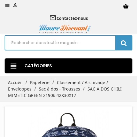


shopping_basket
mail_outline
Contactez-nous
view_headline
CATÉGORIES
Accueil
Papeterie
Classement / Archivage /
Enveloppes
Sac à dos - Trousses
SAC A DOS CHILI
MIMETIC GREEN 21906 42X30X17