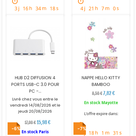
timer
timer
j
h
m
s
j
h
m
s
3
16
34
17
4
21
7
58
HUB D2 DIFFUSION 4
NAPPE HELLO KITTY
PORTS USB-C 3.0 POUR
BAMBOO
PC -...
7,82 €
8,50 €
Livré chez vous entre le
En stock Mayotte
vendredi 14/08/2026 et le
jeudi 20/08/2026
L'offre expire dans:
15,98 €
17,00 €
timer
-6%
-7%
En stock Paris
j
h
m
s
2
18
1
30