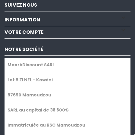
SUIVEZ NOUS

INFORMATION

VOTRE COMPTE
NOTRE SOCIÉTÉ
MaoréDiscount SARL
Lot 5 ZI NEL - Kawéni
97690 Mamoudzou
SARL au capital de 38 800€
Immatriculée au RSC Mamoudzou