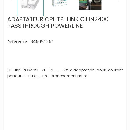
ADAPTATEUR CPL TP-LINK G.HN2400
PASSTHROUGH POWERLINE
346051261
Référence :
TP-Link PG2405P KIT V1 - - k
i
t d'adaptation pour courant
porteur - - 1GbE, G.hn - Branchement mural