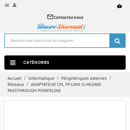


shopping_basket
mail_outline
Contactez-nous
view_headline
CATÉGORIES
Accueil
Informatique
Périphériques externes
Réseaux
ADAPTATEUR CPL TP-LINK G.HN2400
PASSTHROUGH POWERLINE