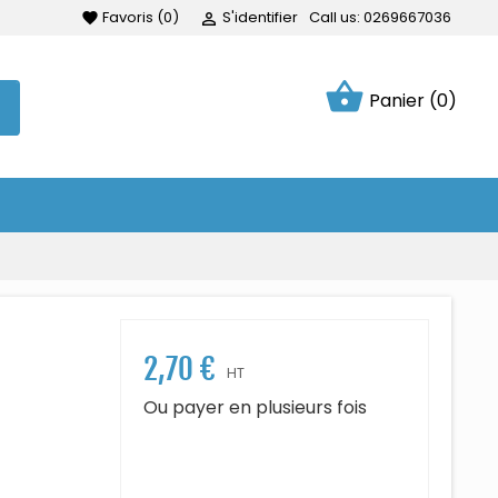
Favoris
(
0
)
S'identifier
Call us:
0269667036
favorite

shopping_basket
Panier
(0)
2,70 €
HT
Ou payer en plusieurs fois