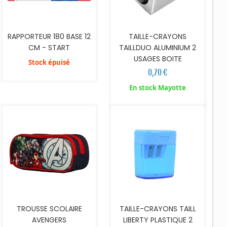
TAILLE-CRAYONS
RAPPORTEUR 180 BASE 12
TAILLDUO ALUMINIUM 2
CM - START
USAGES BOITE
Stock épuisé
0,70 €
AJOUTER AU PANIER
AJOUTER AU PANIER
En stock Mayotte
TROUSSE SCOLAIRE
TAILLE-CRAYONS TAILL
AVENGERS
LIBERTY PLASTIQUE 2