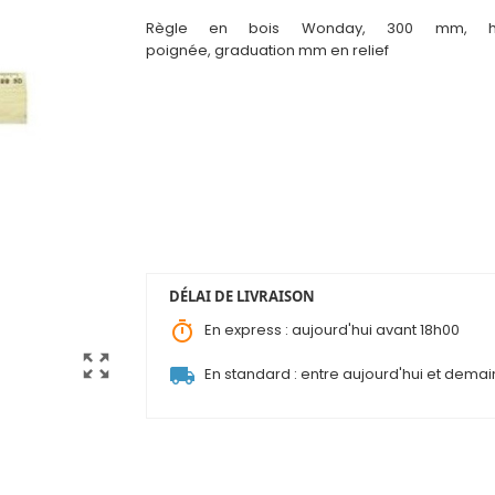
Règle en bois Wonday, 300 mm, hê
poignée, graduation mm en rel
i
ef
DÉLAI DE LIVRAISON
timer
En express : aujourd'hui avant 18h00
zoom_out_map
local_shipping
En standard : entre aujourd'hui et demai