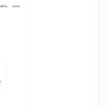
tre, sans
n