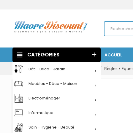
view_headline
CATÉGORIES
add
ACCUEIL
Accueil
Papeterie
Petites fournitures
Règles / Eque
Bâti - Brico - Jardin
Meubles - Déco - Maison
Electroménager
Informatique
Soin - Hygiène - Beauté