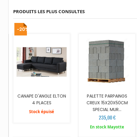
PRODUITS LES PLUS CONSULTES
AJOUTER AU PANIER
-20%
CANAPE D'ANGLE ELTON
PALETTE PARPAINGS
4 PLACES
CREUX 15X20X50CM
SPECIAL MUR...
Stock épuisé
235,00 €
AJOUTER AU PANIER
AJOUTER AU PANIER
En stock Mayotte