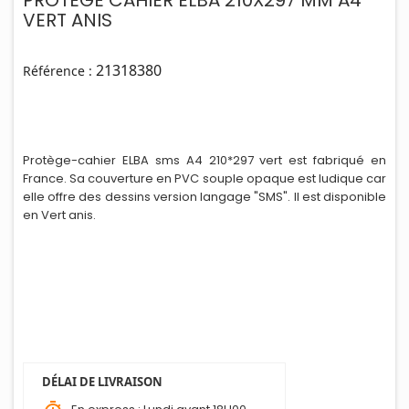
PROTEGE CAHIER ELBA 210X297 MM A4
VERT ANIS
21318380
Référence :
Protège-cahier ELBA sms A4 210*297 vert est fabriqué en
France. Sa couverture en PVC souple opaque est ludique car
elle offre des dessins version langage "SMS". Il est d
i
sponible
en Vert anis.
DÉLAI DE LIVRAISON