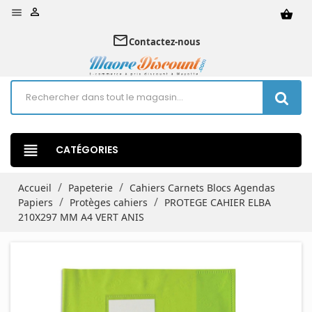


shopping_basket
mail_outline
Contactez-nous
view_headline
CATÉGORIES
Accueil
Papeterie
Cahiers Carnets Blocs Agendas
Papiers
Protèges cahiers
PROTEGE CAHIER ELBA
210X297 MM A4 VERT ANIS