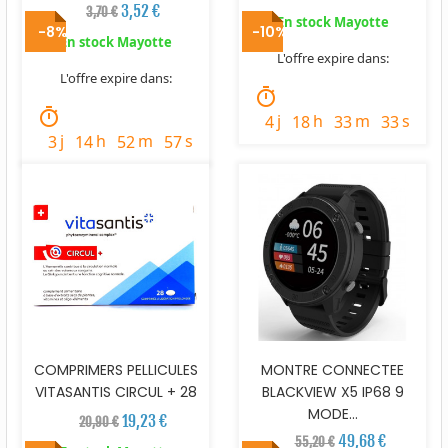
3,52 €
3,70 €
En stock Mayotte
-8%
-10%
En stock Mayotte
L'offre expire dans:
L'offre expire dans:
timer
timer
j
h
m
s
4
18
33
31
j
h
m
s
3
14
52
55
COMPRIMERS PELLICULES
MONTRE CONNECTEE
VITASANTIS CIRCUL + 28
BLACKVIEW X5 IP68 9
MODE...
19,23 €
20,90 €
49,68 €
55,20 €