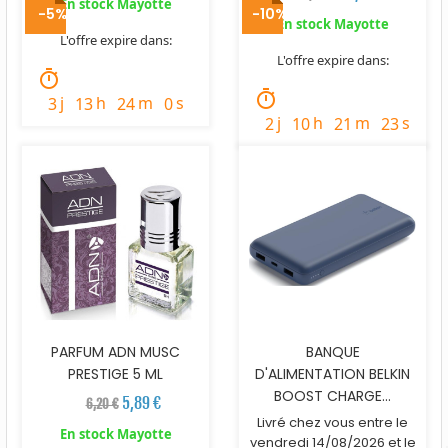
En stock Mayotte
-5%
-10%
En stock Mayotte
L'offre expire dans:
L'offre expire dans:
timer
timer
j
h
m
s
3
13
23
58
j
h
m
s
2
10
21
21
PARFUM ADN MUSC
BANQUE
PRESTIGE 5 ML
D'ALIMENTATION BELKIN
BOOST CHARGE...
5,89 €
6,20 €
Livré chez vous entre le
En stock Mayotte
vendredi 14/08/2026 et le