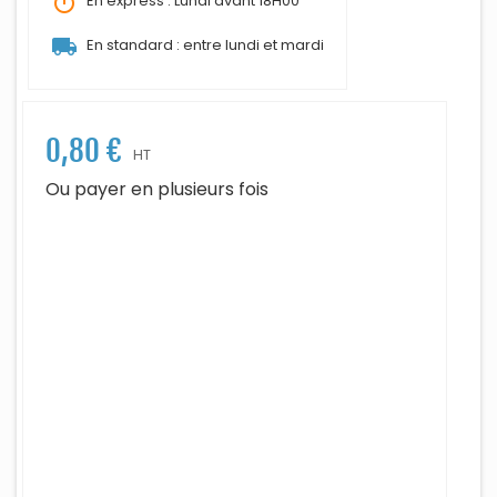
timer
En express : Lundi avant 18H00
local_shipping
En standard : entre lundi et mardi
0,80 €
HT
Ou payer en plusieurs fois