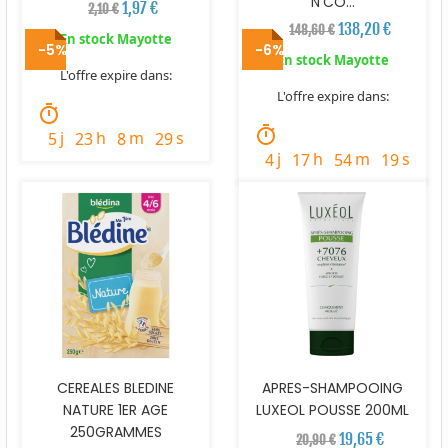
N’CO...
1,97 €
2,10 €
138,20 €
148,60 €
En stock Mayotte
-5%
-6%
En stock Mayotte
L'offre expire dans:
L'offre expire dans:
timer
timer
j
h
m
s
5
23
8
27
j
h
m
s
4
17
54
17
CEREALES BLEDINE
APRES-SHAMPOOING
NATURE 1ER AGE
LUXEOL POUSSE 200ML
250GRAMMES
19,65 €
20,90 €