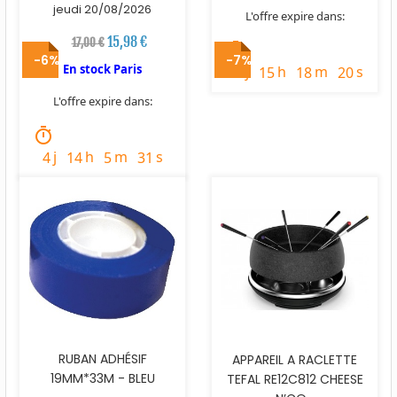
jeudi 20/08/2026
L'offre expire dans:
15,98 €
17,00 €
timer
-6%
-7%
En stock Paris
j
h
m
s
2
15
18
18
L'offre expire dans:
timer
j
h
m
s
4
14
5
29
RUBAN ADHÉSIF
APPAREIL A RACLETTE
19MM*33M - BLEU
TEFAL RE12C812 CHEESE