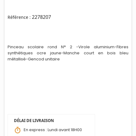
2278207
Référence :
Pinceau scolaire rond N° 2 -Virole alumin
i
um-Fibres
synthétiques ocre jaune-Manche court en bois bleu
métallisé-Gencod unitaire
DÉLAI DE LIVRAISON
timer
En express : Lundi avant 18H00