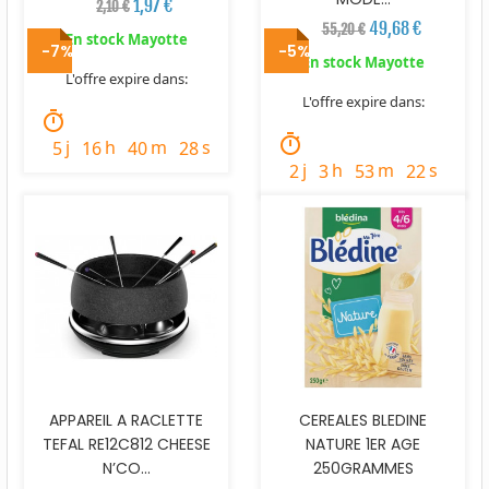
1,97 €
2,10 €
49,68 €
55,20 €
En stock Mayotte
-7%
-5%
En stock Mayotte
L'offre expire dans:
L'offre expire dans:
timer
timer
j
h
m
s
5
16
40
27
j
h
m
s
2
3
53
21
APPAREIL A RACLETTE
CEREALES BLEDINE
TEFAL RE12C812 CHEESE
NATURE 1ER AGE
N’CO...
250GRAMMES