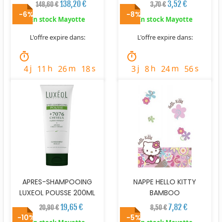
138,20 €
3,52 €
148,60 €
3,70 €
-6%
-8%
En stock Mayotte
En stock Mayotte
L'offre expire dans:
L'offre expire dans:
timer
timer
j
h
m
s
j
h
m
s
4
11
26
17
3
8
24
55
APRES-SHAMPOOING
NAPPE HELLO KITTY
LUXEOL POUSSE 200ML
BAMBOO
19,65 €
7,82 €
20,90 €
8,50 €
-10%
-5%