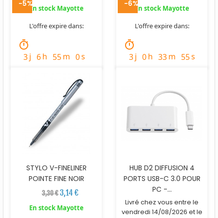
-5%
-6%
En stock Mayotte
En stock Mayotte
L'offre expire dans:
L'offre expire dans:
timer
timer
j
h
m
s
j
h
m
s
3
6
55
58
3
0
33
54
STYLO V-FINELINER
HUB D2 DIFFUSION 4
POINTE FINE NOIR
PORTS USB-C 3.0 POUR
PC -...
3,14 €
3,30 €
Livré chez vous entre le
En stock Mayotte
vendredi 14/08/2026 et le