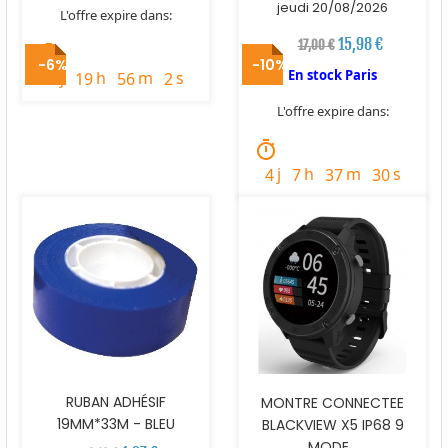
jeudi 20/08/2026
L'offre expire dans:
15,98 €
17,00 €
timer
-6%
-10%
En stock Paris
j
h
m
s
3
19
56
1
L'offre expire dans:
timer
j
h
m
s
4
7
37
29
RUBAN ADHÉSIF
MONTRE CONNECTEE
19MM*33M - BLEU
BLACKVIEW X5 IP68 9
MODE...