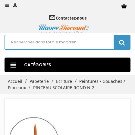


shopping_basket
mail_outline
Contactez-nous
view_headline
CATÉGORIES
Accueil
Papeterie
Ecriture
Peintures / Gouaches /
Pinceaux
PINCEAU SCOLAIRE ROND N-2