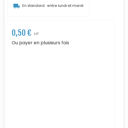
local_shipping
En standard : entre lundi et mardi
0,50 €
HT
Ou payer en plusieurs fois