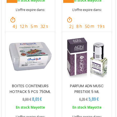
En stock Mayotte
En stock Mayotte
L'offre expire dans:
L'offre expire dans:
timer
timer
j
h
m
s
j
h
m
s
4
12
5
31
2
8
50
18
BOITES CONTENEURS
PARFUM ADN MUSC
HOTPACK 5 PCS 750ML
PRESTIGE 5 ML
8,01 €
5,89 €
8,90 €
6,20 €
En stock Mayotte
En stock Mayotte
L'offre expire dans:
L'offre expire dans: