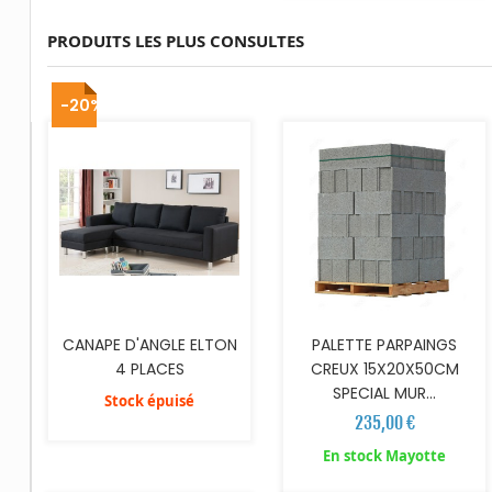
PRODUITS LES PLUS CONSULTES
AJOUTER AU PANIER
-20%
CANAPE D'ANGLE ELTON
PALETTE PARPAINGS
4 PLACES
CREUX 15X20X50CM
SPECIAL MUR...
Stock épuisé
235,00 €
AJOUTER AU PANIER
AJOUTER AU PANIER
En stock Mayotte