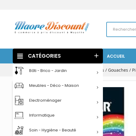
view_headline
CATÉGORIES
add
ACCUEIL
Accueil
Papeterie
Ecriture
Peintures / Gouaches / P
Bâti - Brico - Jardin
Meubles - Déco - Maison
Electroménager
Informatique
Soin - Hygiène - Beauté