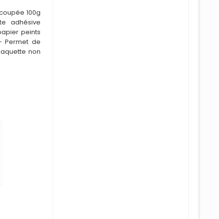
écoupée 100g
te adhésive
apier peints
- Permet de
Plaquette non