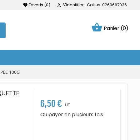
Favoris
(
0
)
S'identifier
Call us:
0269667036
favorite

shopping_basket
Panier
(0)
UPEE 100G
QUETTE
6,50 €
HT
Ou payer en plusieurs fois