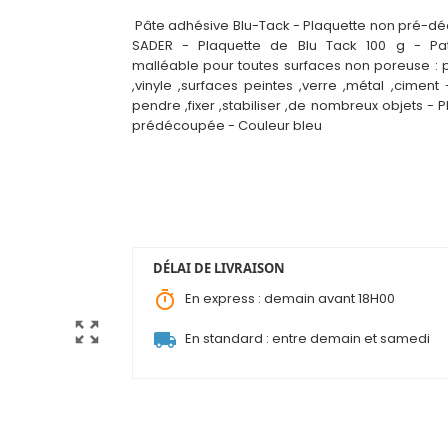
Pâte adhésive Blu-Tack - Plaquette non pré-d
SADER - Plaquette de Blu Tack 100 g - Pa
malléable pour toutes surfaces non poreuse : p
,vinyle ,surfaces peintes ,verre ,métal ,c
i
ment 
pendre ,fixer ,stabiliser ,de nombreux objets - 
prédécoupée - Couleur bleu
DÉLAI DE LIVRAISON
timer
En express : demain avant 18H00
zoom_out_map
local_shipping
En standard : entre demain et samedi