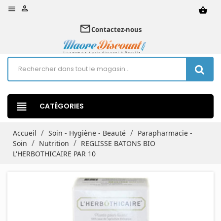


shopping_basket
mail_outline
Contactez-nous
view_headline
CATÉGORIES
Accueil
Soin - Hygiène - Beauté
Parapharmacie -
Soin
Nutrition
REGLISSE BATONS BIO
L'HERBOTHICAIRE PAR 10