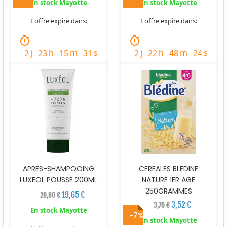
En stock Mayotte
En stock Mayotte
L'offre expire dans:
L'offre expire dans:
timer
timer
j
h
m
s
j
h
m
s
2
23
15
30
2
22
48
23
APRES-SHAMPOOING
CEREALES BLEDINE
LUXEOL POUSSE 200ML
NATURE 1ER AGE
250GRAMMES
19,65 €
20,90 €
3,52 €
3,70 €
En stock Mayotte
-7%
En stock Mayotte