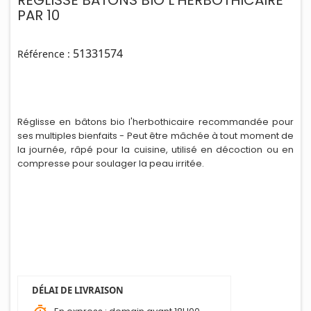
REGLISSE BATONS BIO L'HERBOTHICAIRE
PAR 10
51331574
Référence :
Réglisse en bâtons bio l'herbothicaire recommandée pour
ses multiples b
i
enfaits - Peut être mâchée à tout moment de
la journée, râpé pour la cuisine, utilisé en décoction ou en
compresse pour soulager la peau irritée.
DÉLAI DE LIVRAISON