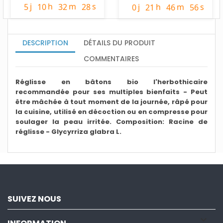
j
h
m
s
j
h
m
s
5
10
32
27
0
21
46
55
DESCRIPTION
DÉTAILS DU PRODUIT
COMMENTAIRES
Réglisse en bâtons bio l'herbothicaire
recommandée pour ses multiples bienfaits - Peut
être mâchée à tout moment de la journée, râpé pour
la cuisine, utilisé en décoction ou en compresse pour
soulager la peau irritée. Composition: Racine de
réglisse - Glycyrriza glabra L.
SUIVEZ NOUS
