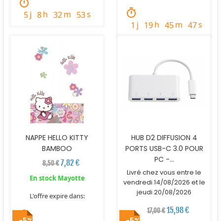
timer
timer
j
h
m
s
5
8
32
52
j
h
m
s
1
19
45
46
NAPPE HELLO KITTY
HUB D2 DIFFUSION 4
BAMBOO
PORTS USB-C 3.0 POUR
PC -...
7,82 €
8,50 €
Livré chez vous entre le
En stock Mayotte
vendredi 14/08/2026 et le
jeudi 20/08/2026
L'offre expire dans:
15,98 €
17,00 €
timer
-5%
-5%