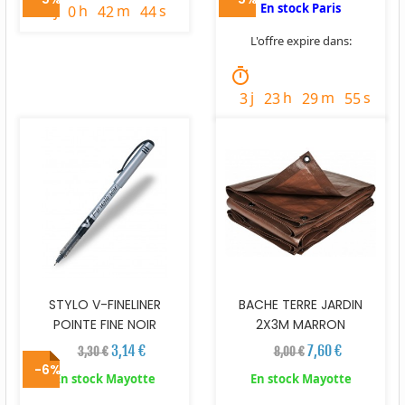
En stock Paris
j
h
m
s
2
0
42
43
L'offre expire dans:
timer
j
h
m
s
3
23
29
54
STYLO V-FINELINER
BACHE TERRE JARDIN
POINTE FINE NOIR
2X3M MARRON
3,14 €
7,60 €
3,30 €
8,00 €
-6%
En stock Mayotte
En stock Mayotte