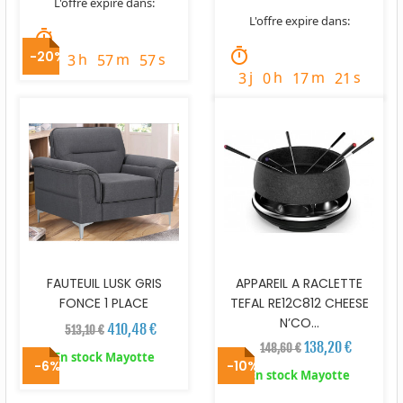
L'offre expire dans:
L'offre expire dans:
timer
timer
-20%
j
h
m
s
4
3
57
56
j
h
m
s
3
0
17
20
FAUTEUIL LUSK GRIS
APPAREIL A RACLETTE
FONCE 1 PLACE
TEFAL RE12C812 CHEESE
N’CO...
410,48 €
513,10 €
138,20 €
148,60 €
En stock Mayotte
-6%
-10%
En stock Mayotte