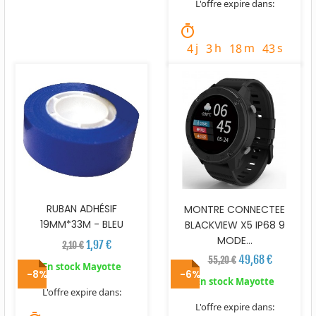
L'offre expire dans:
timer
j
h
m
s
4
3
18
42
RUBAN ADHÉSIF
MONTRE CONNECTEE
19MM*33M - BLEU
BLACKVIEW X5 IP68 9
MODE...
1,97 €
2,10 €
49,68 €
55,20 €
En stock Mayotte
-8%
-6%
En stock Mayotte
L'offre expire dans:
L'offre expire dans: