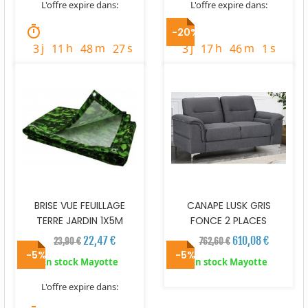
L'offre expire dans:
L'offre expire dans:
timer
timer
-20%
j
h
m
s
j
h
m
s
3
11
48
26
3
17
46
0
BRISE VUE FEUILLAGE
CANAPE LUSK GRIS
TERRE JARDIN 1X5M
FONCE 2 PLACES
22,47 €
610,08 €
23,90 €
762,60 €
-5%
-5%
En stock Mayotte
En stock Mayotte
L'offre expire dans: