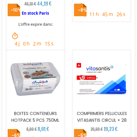
44,19 €
49,10 €
timer
-10%
-8%
En stock Paris
j
h
m
s
3
11
45
25
L'offre expire dans:
timer
j
h
m
s
4
0
2
14
BOITES CONTENEURS
COMPRIMERS PELLICULES
HOTPACK 5 PCS 750ML
VITASANTIS CIRCUL + 28
8,01 €
19,23 €
8,90 €
20,90 €
-6%
-5%