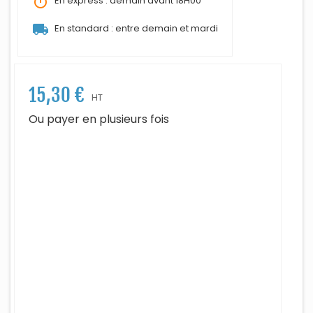
timer
En express : demain avant 18H00
local_shipping
En standard : entre demain et mardi
15,30 €
HT
Ou payer en plusieurs fois