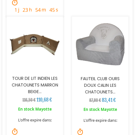
timer
j
h
m
s
1
23
54
44
TOUR DE LIT INDIEN LES
FAUTEIL CLUB OURS
CHATOUNETS MARRON
DOUX CALIN LES
BEIGE...
CHATOUNETS...
110,68 €
83,41 €
116,50 €
87,80 €
En stock Mayotte
En stock Mayotte
L'offre expire dans:
L'offre expire dans:
timer
timer