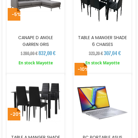
-5%
CANAPE D ANGLE
TABLE A MANGER SHADE
GARREN GRIS
6 CHAISES
832,00 €
307,04 €
1 280,00 €
323,20 €
En stock Mayotte
En stock Mayotte
-10%
-20%
TABLE A MANGER SHADE
PC PORTABLE ASUS