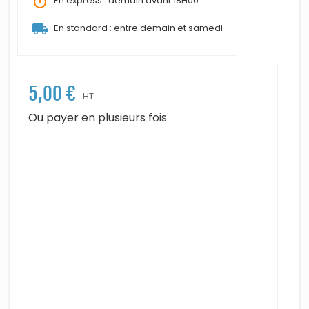
timer
En express : demain avant 18H00
local_shipping
En standard : entre demain et samedi
5,00 €
HT
Ou payer en plusieurs fois