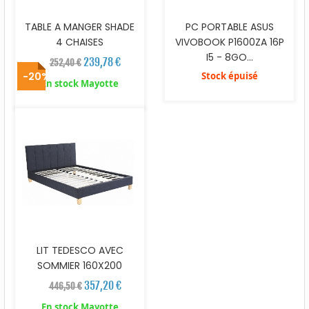
TABLE A MANGER SHADE
PC PORTABLE ASUS
4 CHAISES
VIVOBOOK P1600ZA 16P
I5 - 8GO...
239,78 €
252,40 €
-20%
Stock épuisé
En stock Mayotte
LIT TEDESCO AVEC
SOMMIER 160X200
357,20 €
446,50 €
En stock Mayotte