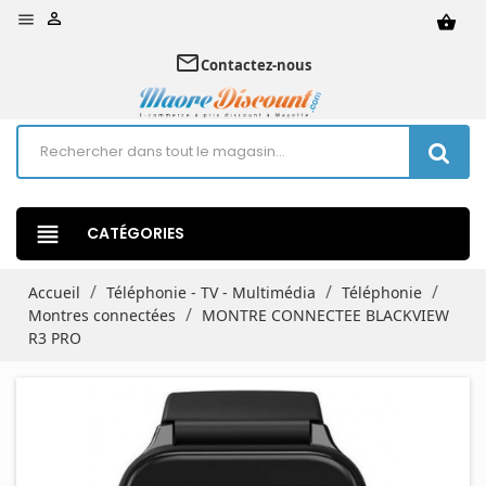


shopping_basket
mail_outline
Contactez-nous
view_headline
CATÉGORIES
Accueil
Téléphonie - TV - Multimédia
Téléphonie
Montres connectées
MONTRE CONNECTEE BLACKVIEW
R3 PRO