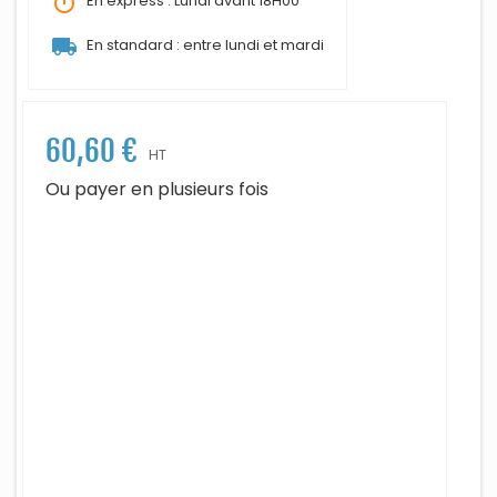
timer
En express : Lundi avant 18H00
local_shipping
En standard : entre lundi et mardi
60,60 €
HT
Ou payer en plusieurs fois