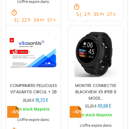
L'offre expire dans:
timer
timer
j
h
m
s
5
2
35
25
j
h
m
s
3
22
54
49
COMPRIMERS PELLICULES
MONTRE CONNECTEE
VITASANTIS CIRCUL + 28
BLACKVIEW X5 IP68 9
MODE...
19,23 €
20,90 €
49,68 €
55,20 €
En stock Mayotte
-5%
-10%
En stock Mayotte
L'offre expire dans:
L'offre expire dans: