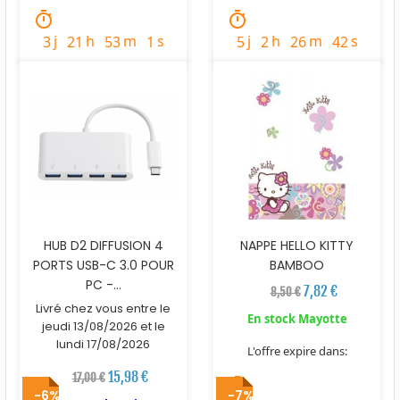
timer
timer
j
h
m
s
j
h
m
s
3
21
52
0
5
2
26
40
HUB D2 DIFFUSION 4
NAPPE HELLO KITTY
PORTS USB-C 3.0 POUR
BAMBOO
PC -...
7,82 €
8,50 €
Livré chez vous entre le
En stock Mayotte
jeudi 13/08/2026 et le
lundi 17/08/2026
L'offre expire dans:
15,98 €
17,00 €
timer
-6%
-7%