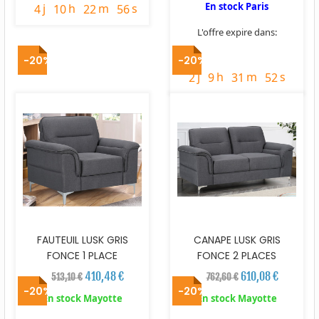
En stock Paris
j
h
m
s
4
10
22
54
L'offre expire dans:
timer
-20%
-20%
j
h
m
s
2
9
31
50
FAUTEUIL LUSK GRIS
CANAPE LUSK GRIS
FONCE 1 PLACE
FONCE 2 PLACES
410,48 €
610,08 €
513,10 €
762,60 €
-20%
-20%
En stock Mayotte
En stock Mayotte