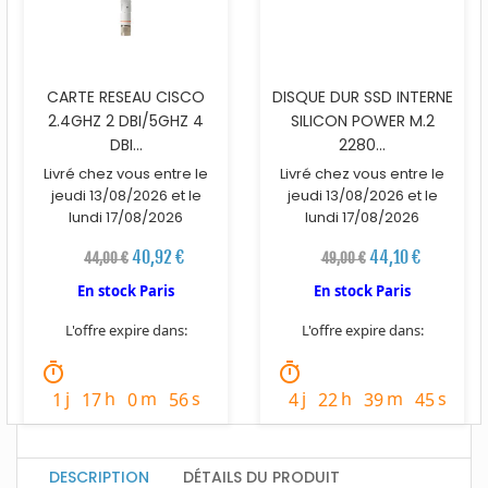
CARTE RESEAU CISCO
DISQUE DUR SSD INTERNE
2.4GHZ 2 DBI/5GHZ 4
SILICON POWER M.2
DBI...
2280...
Livré chez vous entre le
Livré chez vous entre le
jeudi 13/08/2026 et le
jeudi 13/08/2026 et le
lundi 17/08/2026
lundi 17/08/2026
40,92 €
44,10 €
44,00 €
49,00 €
En stock Paris
En stock Paris
L'offre expire dans:
L'offre expire dans:
timer
timer
j
h
m
s
j
h
m
s
1
17
0
54
4
22
39
43
DESCRIPTION
DÉTAILS DU PRODUIT