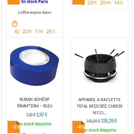
En stock Paris
j
h
m
s
2
23
20
12
L'offre expire dans:
timer
j
h
m
s
4
22
7
23
RUBAN ADHÉSIF
APPAREIL A RACLETTE
19MM*33M - BLEU
TEFAL RE12C812 CHEESE
N’CO...
1,97 €
2,10 €
138,20 €
148,60 €
En stock Mayotte
-5%
-6%
En stock Mayotte