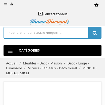


shopping_basket
mail_outline
Contactez-nous
view_headline
CATÉGORIES
Accueil
Meubles - Déco - Maison
Déco - Linge -
Luminaire
Miroirs - Tableaux - Deco mural
PENDULE
MURALE 50CM