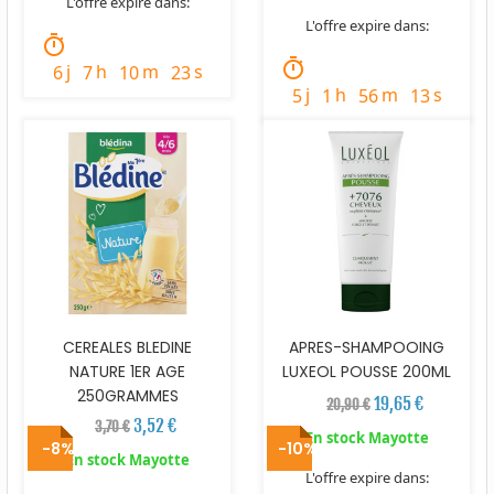
L'offre expire dans:
L'offre expire dans:
timer
timer
j
h
m
s
6
7
10
21
j
h
m
s
5
1
56
11
CEREALES BLEDINE
APRES-SHAMPOOING
NATURE 1ER AGE
LUXEOL POUSSE 200ML
250GRAMMES
19,65 €
20,90 €
3,52 €
3,70 €
En stock Mayotte
-8%
-10%
En stock Mayotte
L'offre expire dans: