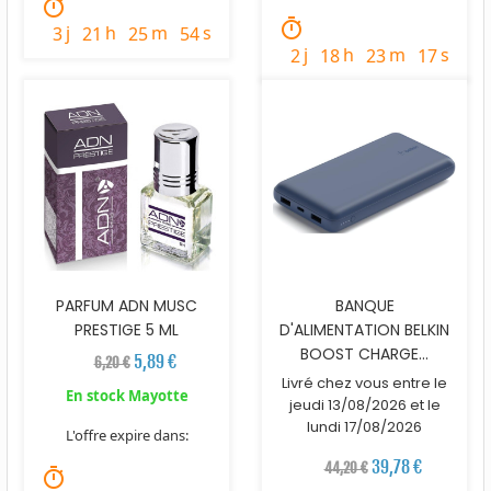
timer
timer
j
h
m
s
3
21
25
52
j
h
m
s
2
18
23
15
PARFUM ADN MUSC
BANQUE
PRESTIGE 5 ML
D'ALIMENTATION BELKIN
BOOST CHARGE...
5,89 €
6,20 €
Livré chez vous entre le
En stock Mayotte
jeudi 13/08/2026 et le
lundi 17/08/2026
L'offre expire dans:
39,78 €
44,20 €
timer