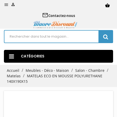


shopping_basket
mail_outline
Contactez-nous
view_headline
CATÉGORIES
Accueil
Meubles - Déco - Maison
Salon - Chambre
Matelas
MATELAS ECO EN MOUSSE POLYURETHANE
140X190X15