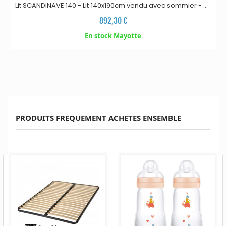
Lit SCANDINAVE 140 - Lit 140x190cm vendu avec sommier - En
bois de manguier - Le charme du bois massif - Bo
i
s traité et
892,30 €
tropicalisé - Ligne épurée - Qualité de fabrication -
Fabriqué en Inde.
En stock Mayotte
PRODUITS FREQUEMENT ACHETES ENSEMBLE