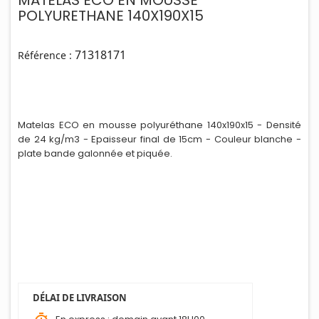
MATELAS ECO EN MOUSSE
POLYURETHANE 140X190X15
71318171
Référence :
Matelas ECO en mousse polyuréthane 140x190x15 - Densité
de 24 kg/m3 - Epaisseur f
i
nal de 15cm - Couleur blanche -
plate bande galonnée et piquée.
DÉLAI DE LIVRAISON