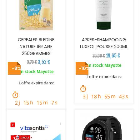
CEREALES BLEDINE
APRES-SHAMPOOING
NATURE 1ER AGE
LUXEOL POUSSE 200ML
250GRAMMES
19,65 €
20,90 €
3,52 €
3,70 €
En stock Mayotte
-8%
-10%
En stock Mayotte
L'offre expire dans:
L'offre expire dans:
timer
timer
j
h
m
s
3
18
55
42
j
h
m
s
2
15
15
6