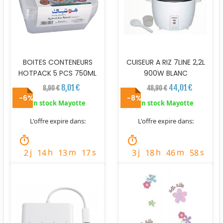
BOITES CONTENEURS
CUISEUR A RIZ 7LINE 2,2L
HOTPACK 5 PCS 750ML
900W BLANC
8,01 €
44,01 €
8,90 €
48,90 €
-6%
-8%
En stock Mayotte
En stock Mayotte
L'offre expire dans:
L'offre expire dans:
timer
timer
j
h
m
s
j
h
m
s
2
14
13
16
3
18
46
57