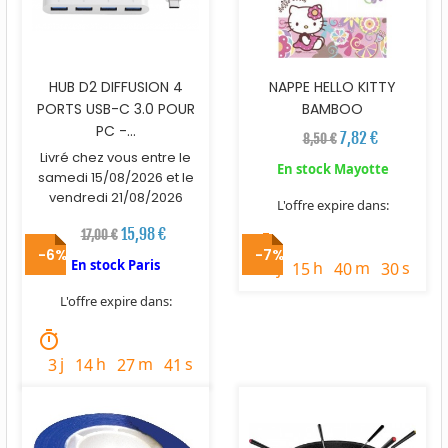
HUB D2 DIFFUSION 4
NAPPE HELLO KITTY
PORTS USB-C 3.0 POUR
BAMBOO
PC -...
7,82 €
8,50 €
Livré chez vous entre le
En stock Mayotte
samedi 15/08/2026 et le
vendredi 21/08/2026
L'offre expire dans:
15,98 €
17,00 €
timer
-6%
-7%
En stock Paris
j
h
m
s
1
15
40
29
L'offre expire dans:
timer
j
h
m
s
3
14
27
40