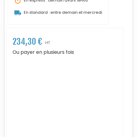
timer
En express : demain avant 18H00
local_shipping
En standard : entre demain et mercredi
234,30 €
HT
Ou payer en plusieurs fois