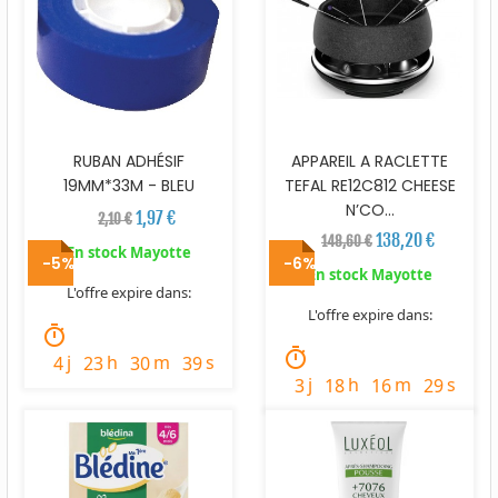
RUBAN ADHÉSIF
APPAREIL A RACLETTE
19MM*33M - BLEU
TEFAL RE12C812 CHEESE
N’CO...
1,97 €
2,10 €
138,20 €
148,60 €
En stock Mayotte
-5%
-6%
En stock Mayotte
L'offre expire dans:
L'offre expire dans:
timer
timer
j
h
m
s
4
23
30
38
j
h
m
s
3
18
16
28