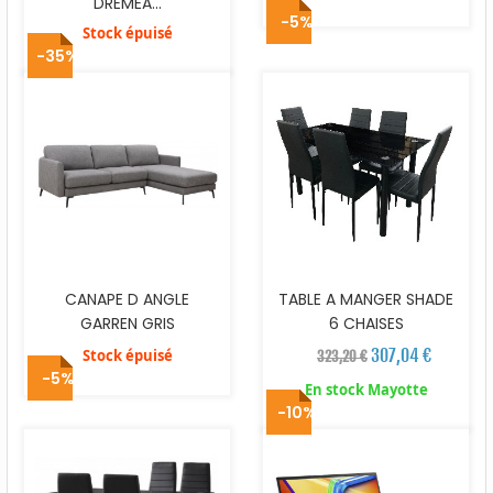
DREMEA...
-5%
Stock épuisé
-35%
CANAPE D ANGLE
TABLE A MANGER SHADE
GARREN GRIS
6 CHAISES
307,04 €
Stock épuisé
323,20 €
-5%
En stock Mayotte
-10%