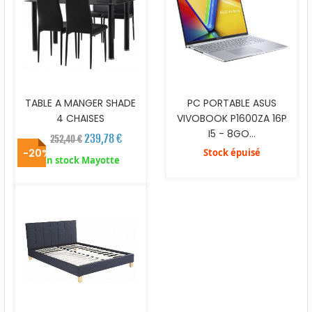
TABLE A MANGER SHADE
PC PORTABLE ASUS
4 CHAISES
VIVOBOOK P1600ZA 16P
I5 - 8GO...
239,78 €
252,40 €
-20%
Stock épuisé
En stock Mayotte