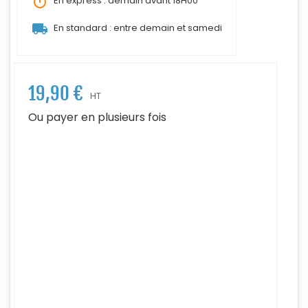
timer
En express : demain avant 18H00
local_shipping
En standard : entre demain et samedi
19,90 €
HT
Ou payer en plusieurs fois