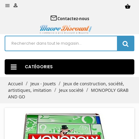


shopping_basket
mail_outline
Contactez-nous
view_headline
CATÉGORIES
Accueil
Jeux - Jouets
Jeux de construction, société,
artistiques, imitation
Jeux société
MONOPOLY GRAB
AND GO