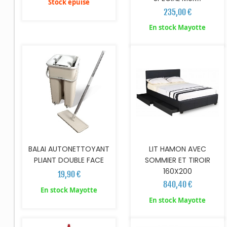
Stock épuisé
235,00 €
AJOUTER AU PANIER
AJOUTER AU PANIER
En stock Mayotte
BALAI AUTONETTOYANT
LIT HAMON AVEC
PLIANT DOUBLE FACE
SOMMIER ET TIROIR
160X200
19,90 €
840,40 €
En stock Mayotte
AJOUTER AU PANIER
En stock Mayotte