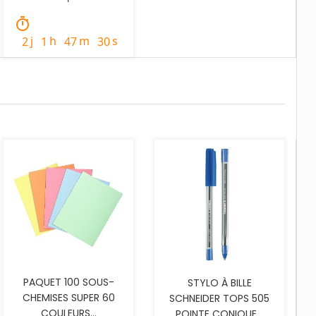
timer
j
h
m
s
2
1
47
29
AJOUTER AU PANIER
PAQUET 100 SOUS-
STYLO À BILLE
CHEMISES SUPER 60
SCHNEIDER TOPS 505
COULEURS...
POINTE CONIQUE...