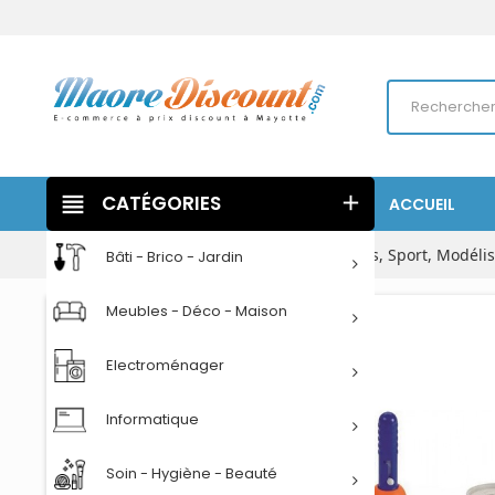
view_headline
CATÉGORIES
add
ACCUEIL
Accueil
Jeux - Jouets
Véhicules, Circuits, Sport, Modél
Bâti - Brico - Jardin
Meubles - Déco - Maison
Electroménager
Informatique
Soin - Hygiène - Beauté