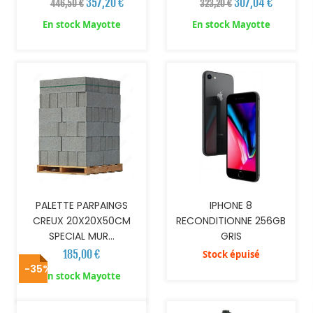
357,20 €
307,04 €
446,50 €
323,20 €
En stock Mayotte
En stock Mayotte
AJOUTER AU PANIER
PALETTE PARPAINGS
IPHONE 8
CREUX 20X20X50CM
RECONDITIONNE 256GB
SPECIAL MUR...
GRIS
185,00 €
Stock épuisé
-35%
AJOUTER AU PANIER
AJOUTER AU PANIER
En stock Mayotte