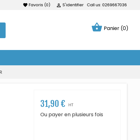
Favoris
(
0
)
S'identifier
Call us:
0269667036
favorite

shopping_basket
Panier
(0)
R
31,90 €
HT
Ou payer en plusieurs fois