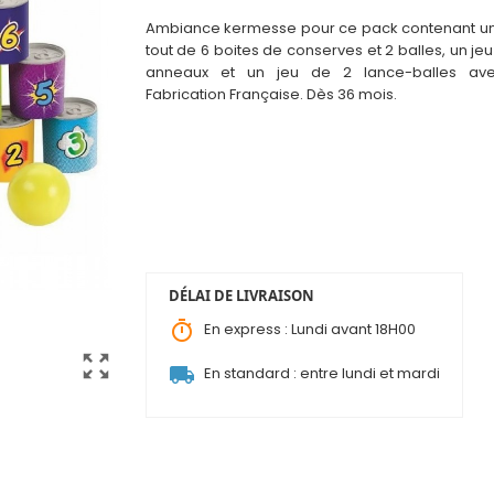
Ambiance kermesse pour ce pack contenant u
tout de 6 boites de conserves et 2 balles, un jeu
anneaux et un jeu de 2 lance-balles ave
Fabrication Française. Dès 36 mo
i
s.
DÉLAI DE LIVRAISON
timer
En express : Lundi avant 18H00
zoom_out_map
local_shipping
En standard : entre lundi et mardi