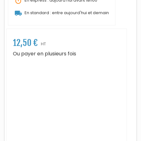
timer
En express : aujourd'hui avant 18h00
local_shipping
En standard : entre aujourd'hui et demain
12,50 €
HT
Ou payer en plusieurs fois