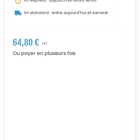
timer
En express : aujourd'hui avant 18h00
local_shipping
En standard : entre aujourd'hui et samedi
64,80 €
HT
Ou payer en plusieurs fois