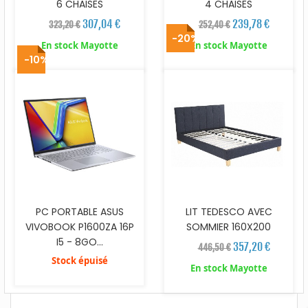
6 CHAISES
4 CHAISES
307,04 €
239,78 €
323,20 €
252,40 €
-20%
En stock Mayotte
En stock Mayotte
-10%
PC PORTABLE ASUS
LIT TEDESCO AVEC
VIVOBOOK P1600ZA 16P
SOMMIER 160X200
I5 - 8GO...
357,20 €
446,50 €
Stock épuisé
En stock Mayotte