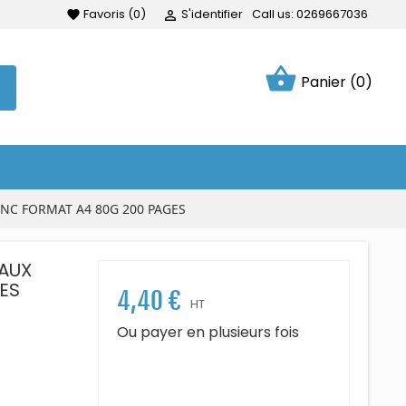
Favoris
(
0
)
S'identifier
Call us:
0269667036
favorite

shopping_basket
Panier
(0)
NC FORMAT A4 80G 200 PAGES
AUX
ES
4,40 €
HT
Ou payer en plusieurs fois