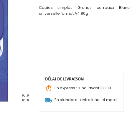
Copies simples Grands carreaux Blanc 
universelle format A4 80g
DÉLAI DE LIVRAISON
timer
En express : Lundi avant 18H00
zoom_out_map
local_shipping
En standard : entre lundi et mardi