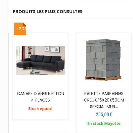
PRODUITS LES PLUS CONSULTES
AJOUTER AU PANIER
-20%
CANAPE D'ANGLE ELTON
PALETTE PARPAINGS
4 PLACES
CREUX 15X20X50CM
SPECIAL MUR...
Stock épuisé
235,00 €
AJOUTER AU PANIER
AJOUTER AU PANIER
En stock Mayotte