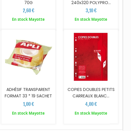
70G
240x320 POLYPRO...
2,60 €
3,10 €
AJOUTER AU PANIER
AJOUTER AU PANIER
En stock Mayotte
En stock Mayotte
ADHÉSIF TRANSPARENT
COPIES DOUBLES PETITS
FORMAT 33 * 19 SACHET
CARREAUX BLANC...
1,00 €
4,00 €
En stock Mayotte
En stock Mayotte