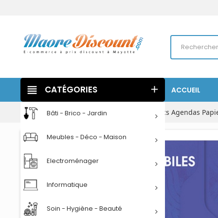
view_headline
CATÉGORIES
add
ACCUEIL
Accueil
Papeterie
Cahiers Carnets Blocs Agendas Papi
Bâti - Brico - Jardin
Meubles - Déco - Maison
Electroménager
Informatique
Soin - Hygiène - Beauté