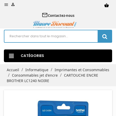


shopping_basket
mail_outline
Contactez-nous
view_headline
CATÉGORIES
Accueil
Informatique
Imprimantes et Consommables
Consommables jet d'encre
CARTOUCHE ENCRE
BROTHER LC1240 NOIRE