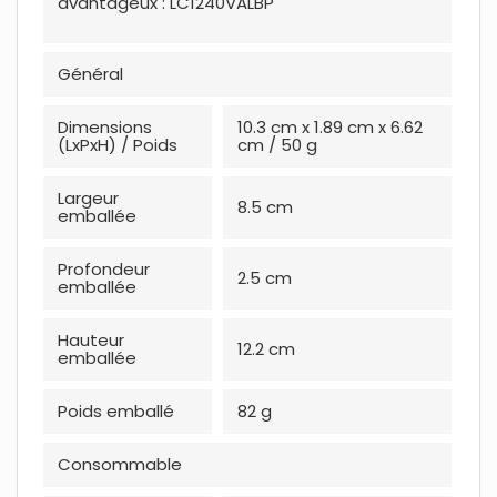
avantageux : LC1240VALBP
Généra
l
Dimensions
10.3 cm x 1.89 cm x 6.62
(LxPxH) / Poids
cm / 50 g
Largeur
8.5 cm
emballée
Profondeur
2.5 cm
emballée
Hauteur
12.2 cm
emballée
Poids emballé
82 g
Consommable