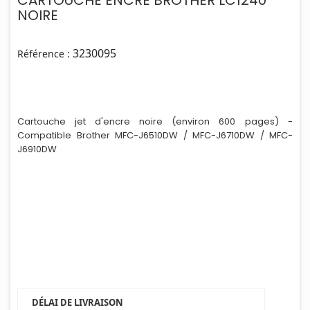
CARTOUCHE ENCRE BROTHER LC1240
NOIRE
3230095
Référence :
Cartouche jet d'encre noire (env
i
ron 600 pages) -
Compatible Brother MFC-J6510DW / MFC-J6710DW / MFC-
J6910DW
DÉLAI DE LIVRAISON