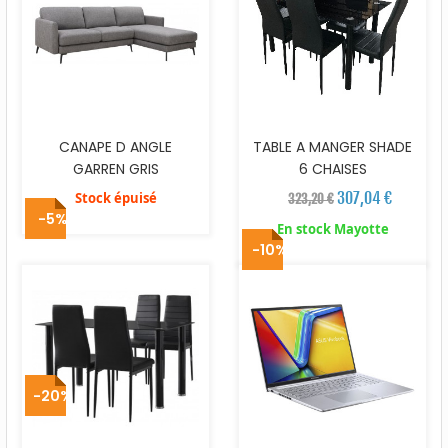
CANAPE D ANGLE
TABLE A MANGER SHADE
GARREN GRIS
6 CHAISES
307,04 €
Stock épuisé
323,20 €
-5%
En stock Mayotte
-10%
-20%