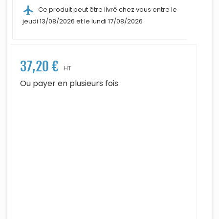
airplanemode_active
Ce produit peut être livré chez vous entre le
jeudi 13/08/2026 et le lundi 17/08/2026
37,20 €
HT
Ou payer en plusieurs fois