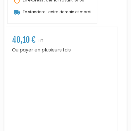
timer
En express : demain avant 18H00
local_shipping
En standard : entre demain et mardi
40,10 €
HT
Ou payer en plusieurs fois