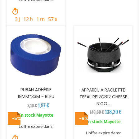
timer
j
h
m
s
3
12
1
56
RUBAN ADHÉSIF
APPAREIL A RACLETTE
19MM*33M - BLEU
TEFAL RE12C812 CHEESE
N’CO...
1,97 €
2,10 €
138,20 €
148,60 €
En stock Mayotte
-5%
-6%
En stock Mayotte
L'offre expire dans:
L'offre expire dans:
timer