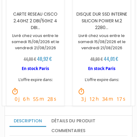
CARTE RESEAU CISCO
DISQUE DUR SSD INTERNE
2.4GHZ 2 DBI/5GHZ 4
SILICON POWER M.2
DBI...
2280...
Livré chez vous entre le
Livré chez vous entre le
samedi 15/08/2026 et le
samedi 15/08/2026 et le
vendredi 21/08/2026
vendredi 21/08/2026
40,92 €
44,01 €
44,00 €
48,90 €
En stock Paris
En stock Paris
L'offre expire dans:
L'offre expire dans:
timer
timer
j
h
m
s
j
h
m
s
0
6
55
27
3
12
34
16
DESCRIPTION
DÉTAILS DU PRODUIT
COMMENTAIRES