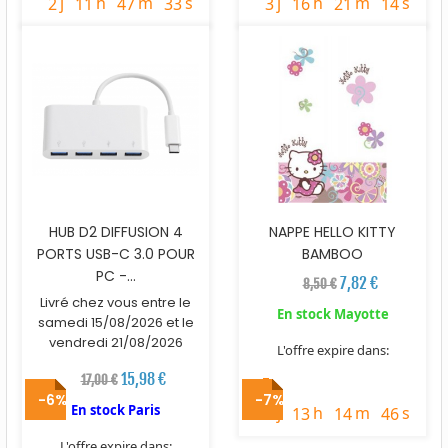
j
h
m
s
j
h
m
s
2
11
47
32
3
16
21
13
HUB D2 DIFFUSION 4
NAPPE HELLO KITTY
PORTS USB-C 3.0 POUR
BAMBOO
PC -...
7,82 €
8,50 €
Livré chez vous entre le
En stock Mayotte
samedi 15/08/2026 et le
vendredi 21/08/2026
L'offre expire dans:
15,98 €
17,00 €
timer
-6%
-7%
En stock Paris
j
h
m
s
1
13
14
45
L'offre expire dans: