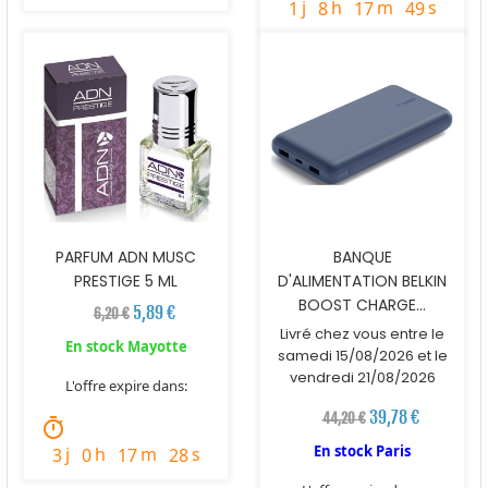
j
h
m
s
1
8
17
48
PARFUM ADN MUSC
BANQUE
PRESTIGE 5 ML
D'ALIMENTATION BELKIN
BOOST CHARGE...
5,89 €
6,20 €
Livré chez vous entre le
En stock Mayotte
samedi 15/08/2026 et le
vendredi 21/08/2026
L'offre expire dans:
39,78 €
44,20 €
timer
En stock Paris
j
h
m
s
3
0
17
27