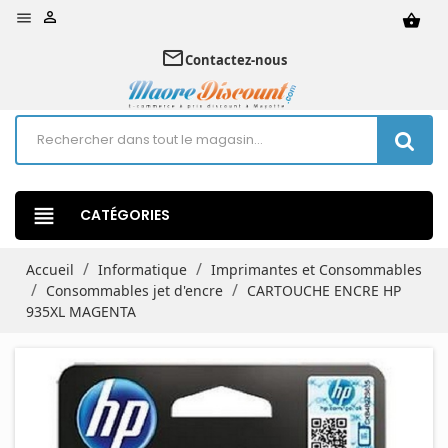


shopping_basket
mail_outline
Contactez-nous
view_headline
CATÉGORIES
Accueil
Informatique
Imprimantes et Consommables
Consommables jet d'encre
CARTOUCHE ENCRE HP
935XL MAGENTA