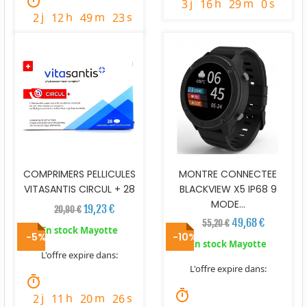
timer
j
h
m
s
3
16
29
58
j
h
m
s
2
12
49
22
COMPRIMERS PELLICULES
MONTRE CONNECTEE
VITASANTIS CIRCUL + 28
BLACKVIEW X5 IP68 9
MODE...
19,23 €
20,90 €
49,68 €
55,20 €
En stock Mayotte
-5%
-10%
En stock Mayotte
L'offre expire dans:
L'offre expire dans:
timer
timer
j
h
m
s
2
11
20
25