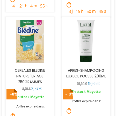
timer
j
h
m
s
4
21
4
54
j
h
m
s
3
15
50
44
CEREALES BLEDINE
APRES-SHAMPOOING
NATURE 1ER AGE
LUXEOL POUSSE 200ML
250GRAMMES
19,65 €
20,90 €
3,52 €
3,70 €
En stock Mayotte
-8%
-10%
En stock Mayotte
L'offre expire dans:
L'offre expire dans:
timer