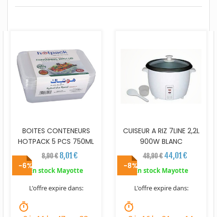
BOITES CONTENEURS
CUISEUR A RIZ 7LINE 2,2L
HOTPACK 5 PCS 750ML
900W BLANC
8,01 €
44,01 €
8,90 €
48,90 €
-6%
-8%
En stock Mayotte
En stock Mayotte
L'offre expire dans:
L'offre expire dans:
timer
timer