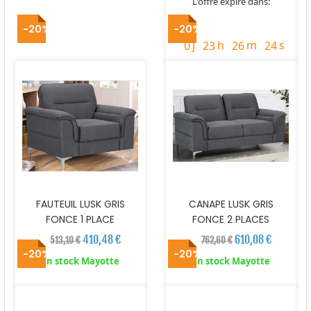
L'offre expire dans:
timer
-20%
-20%
j
h
m
s
0
23
26
23
FAUTEUIL LUSK GRIS
CANAPE LUSK GRIS
FONCE 1 PLACE
FONCE 2 PLACES
410,48 €
610,08 €
513,10 €
762,60 €
-20%
-20%
En stock Mayotte
En stock Mayotte