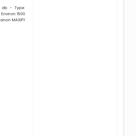
 db - Type:
 Env
i
ron 1500
Canon MAXIFY