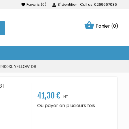
Favoris
(
0
)
S'identifier
Call us:
0269667036
favorite

shopping_basket
Panier
(0)
2400XL YELLOW DB
GI
41,30 €
HT
Ou payer en plusieurs fois