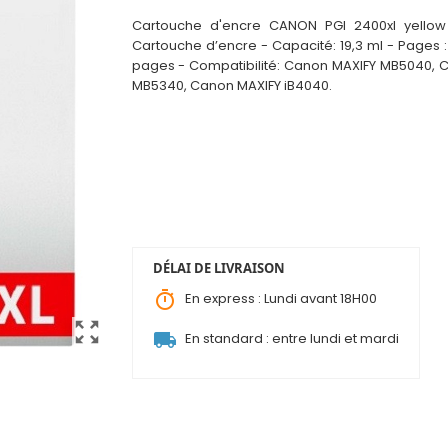
Cartouche d'encre CANON PGI 2400xl yellow
Cartouche d’encre - Capacité: 19,3 ml - Pages :
pages - Compatibilité: Canon MAXIFY MB5040, 
MB5340, Canon MAXIFY iB4040.
DÉLAI DE LIVRAISON
timer
En express : Lundi avant 18H00
zoom_out_map
local_shipping
En standard : entre lundi et mardi