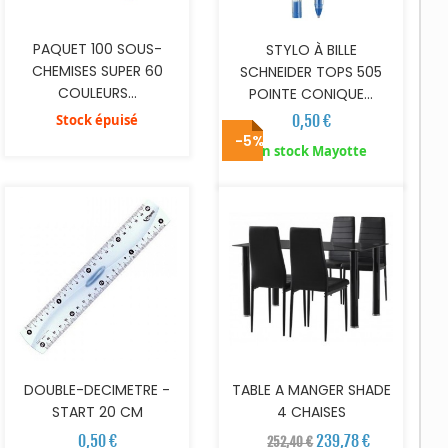
PAQUET 100 SOUS-
STYLO À BILLE
CHEMISES SUPER 60
SCHNEIDER TOPS 505
COULEURS...
POINTE CONIQUE...
Stock épuisé
0,50 €
-5%
AJOUTER AU PANIER
AJOUTER AU PANIER
En stock Mayotte
DOUBLE-DECIMETRE -
TABLE A MANGER SHADE
START 20 CM
4 CHAISES
0,50 €
239,78 €
252,40 €