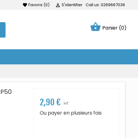
Favoris
(
0
)
S'identifier
Call us:
0269667036
favorite

shopping_basket
Panier
(0)
PP50
2,90 €
HT
Ou payer en plusieurs fois