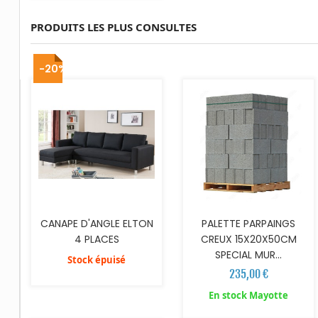
PRODUITS LES PLUS CONSULTES
AJOUTER AU PANIER
-20%
CANAPE D'ANGLE ELTON
PALETTE PARPAINGS
4 PLACES
CREUX 15X20X50CM
SPECIAL MUR...
Stock épuisé
235,00 €
AJOUTER AU PANIER
AJOUTER AU PANIER
En stock Mayotte