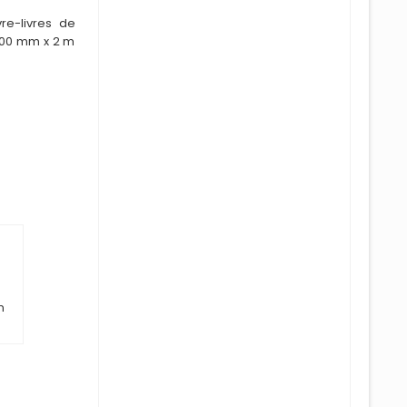
re-livres de
700 mm x 2 m
n