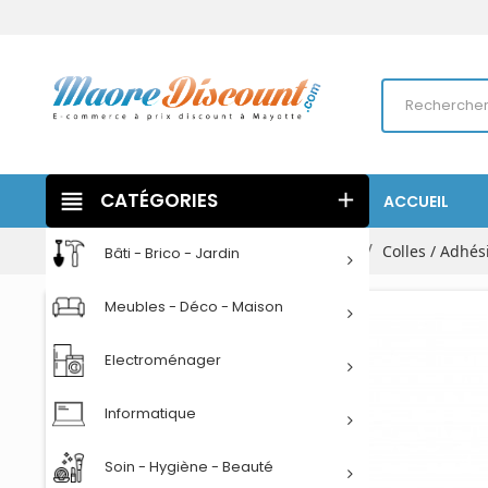
view_headline
CATÉGORIES
add
ACCUEIL
Accueil
Papeterie
Petites fournitures
Colles / Adhési
Bâti - Brico - Jardin
Meubles - Déco - Maison
Electroménager
Informatique
Soin - Hygiène - Beauté