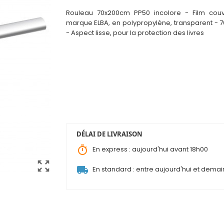
Rouleau 70x200cm PP50 incolore - F
i
lm couv
marque ELBA, en polypropylène, transparent - 
- Aspect lisse, pour la protection des livres
DÉLAI DE LIVRAISON
timer
En express : aujourd'hui avant 18h00
zoom_out_map
local_shipping
En standard : entre aujourd'hui et demai