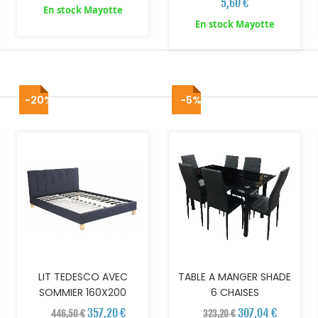
5,60 €
En stock Mayotte
En stock Mayotte
-20%
-5%
AJOUTER AU PANIER
AJOUTER AU PANIER
LIT TEDESCO AVEC
TABLE A MANGER SHADE
SOMMIER 160X200
6 CHAISES
357,20 €
307,04 €
446,50 €
323,20 €