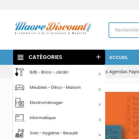
view_headline
CATÉGORIES
add
ACCUEIL
Accueil
Papeterie
Cahiers Carnets Blocs Agendas Papi
Bâti - Brico - Jardin
Meubles - Déco - Maison
Electroménager
Informatique
Soin - Hygiène - Beauté