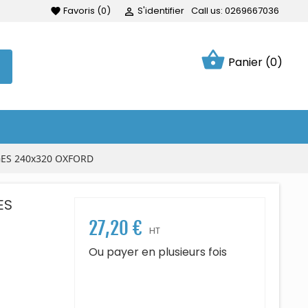
Favoris
(
0
)
S'identifier
Call us:
0269667036
favorite

shopping_basket
Panier
(0)
GES 240x320 OXFORD
ES
27,20 €
HT
Ou payer en plusieurs fois