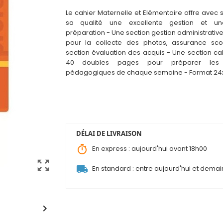
Le cahier Maternelle et Elémentaire offre avec 
sa qualité une excellente gestion et un
préparation - Une section gest
i
on administrative
pour la collecte des photos, assurance sco
section évaluation des acquis - Une section cah
40 doubles pages pour préparer les
pédagogiques de chaque semaine - Format 2
DÉLAI DE LIVRAISON
timer
En express : aujourd'hui avant 18h00
zoom_out_map
local_shipping
En standard : entre aujourd'hui et demai
