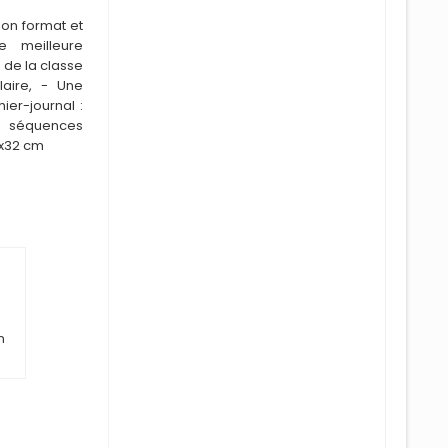
son format et
e meilleure
 de la classe
laire, - Une
ier-journal :
 séquences
4x32 cm
n