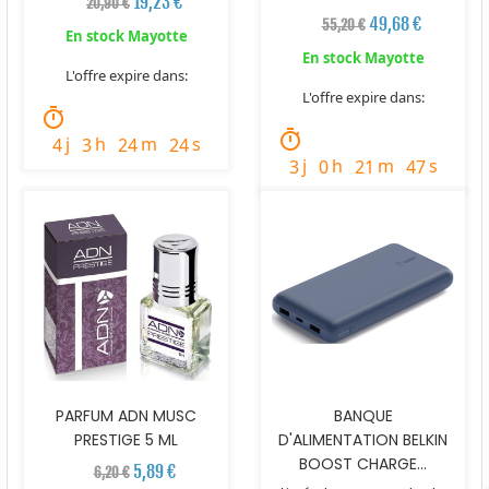
19,23 €
20,90 €
49,68 €
55,20 €
En stock Mayotte
En stock Mayotte
L'offre expire dans:
L'offre expire dans:
timer
timer
j
h
m
s
4
3
24
23
j
h
m
s
3
0
21
46
PARFUM ADN MUSC
BANQUE
PRESTIGE 5 ML
D'ALIMENTATION BELKIN
BOOST CHARGE...
5,89 €
6,20 €