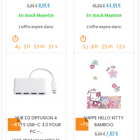
8,01 €
44,01 €
8,90 €
48,90 €
En stock Mayotte
En stock Mayotte
L'offre expire dans:
L'offre expire dans:
timer
timer
j
h
m
s
j
h
m
s
4
3
51
30
5
8
25
11
HUB D2 DIFFUSION 4
NAPPE HELLO KITTY
-7%
PORTS USB-C 3.0 POUR
-6%
BAMBOO
PC -...
7,82 €
8,50 €
Livré chez vous entre le