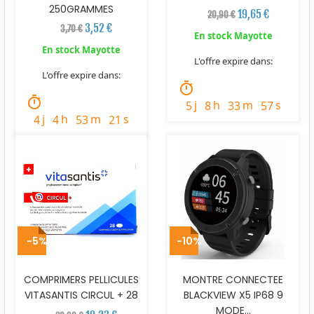
250GRAMMES
19,65 €
20,90 €
3,52 €
3,70 €
En stock Mayotte
En stock Mayotte
L'offre expire dans:
L'offre expire dans:
timer
timer
j
h
m
s
5
8
33
56
j
h
m
s
4
4
53
20
-5%
-10%
COMPRIMERS PELLICULES
MONTRE CONNECTEE
VITASANTIS CIRCUL + 28
BLACKVIEW X5 IP68 9
MODE...