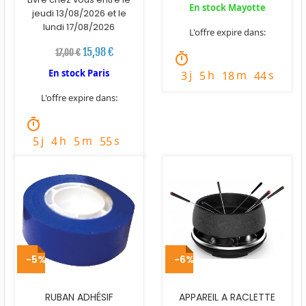
En stock Mayotte
jeudi 13/08/2026 et le
lundi 17/08/2026
L'offre expire dans:
15,98 €
17,00 €
timer
En stock Paris
j
h
m
s
3
5
18
43
L'offre expire dans:
timer
j
h
m
s
5
4
5
54
-5%
-6%
RUBAN ADHÉSIF
APPAREIL A RACLETTE