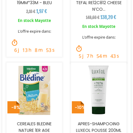
19MM*33M - BLEU
TEFAL RE12C812 CHEESE
N’CO...
1,97 €
2,10 €
138,20 €
148,60 €
En stock Mayotte
En stock Mayotte
L'offre expire dans:
L'offre expire dans:
timer
timer
j
h
m
s
6
13
8
52
j
h
m
s
5
7
54
42
-8%
-10%
CEREALES BLEDINE
APRES-SHAMPOOING
NATURE 1ER AGE
LUXEOL POUSSE 200ML