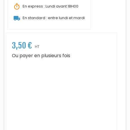
timer
En express : Lundi avant 18H00
local_shipping
En standard : entre lundi et mardi
3,50 €
HT
Ou payer en plusieurs fois