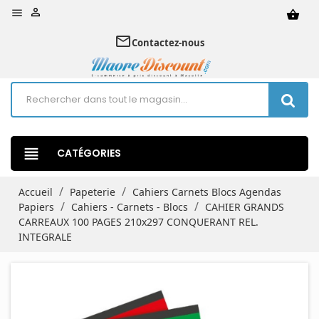


shopping_basket
mail_outline
Contactez-nous
view_headline
CATÉGORIES
Accueil
Papeterie
Cahiers Carnets Blocs Agendas
Papiers
Cahiers - Carnets - Blocs
CAHIER GRANDS
CARREAUX 100 PAGES 210x297 CONQUERANT REL.
INTEGRALE