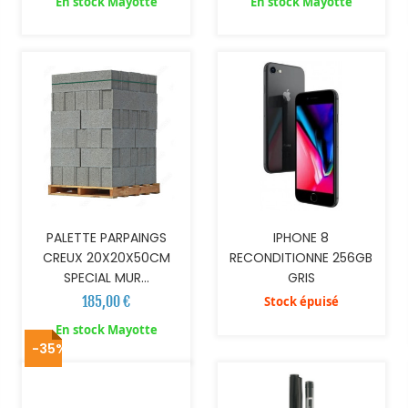
En stock Mayotte
En stock Mayotte
AJOUTER AU PANIER
PALETTE PARPAINGS
IPHONE 8
CREUX 20X20X50CM
RECONDITIONNE 256GB
SPECIAL MUR...
GRIS
185,00 €
Stock épuisé
AJOUTER AU PANIER
En stock Mayotte
-35%