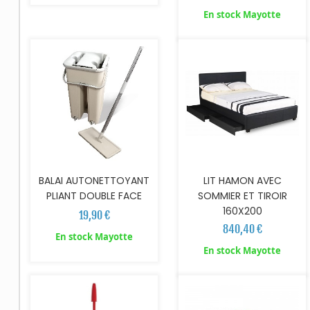
AJOUTER AU PANIER
AJOUTER AU PANIER
En stock Mayotte
BALAI AUTONETTOYANT
LIT HAMON AVEC
PLIANT DOUBLE FACE
SOMMIER ET TIROIR
160X200
19,90 €
840,40 €
En stock Mayotte
AJOUTER AU PANIER
En stock Mayotte