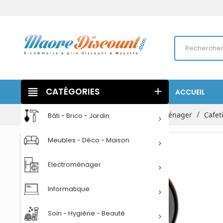
view_headline
CATÉGORIES
add
ACCUEIL
Accueil
Electroménager
Petit électroménager
Cafet
Bâti - Brico - Jardin
Meubles - Déco - Maison
Electroménager
Informatique
Soin - Hygiène - Beauté