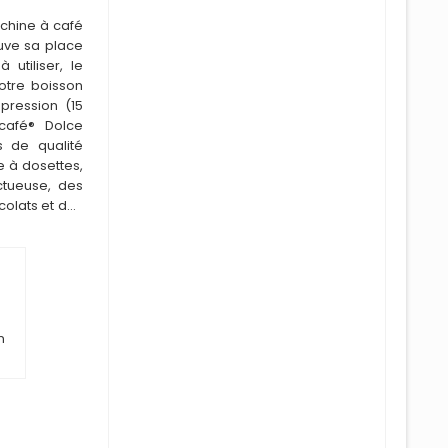
achine à café
ouve sa place
à utiliser, le
tre boisson
pression (15
café® Dolce
s de qualité
e à dosettes,
tueuse, des
olats et des
n