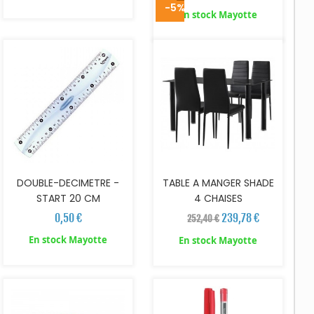
-5%
AJOUTER AU PANIER
AJOUTER AU PANIER
En stock Mayotte
DOUBLE-DECIMETRE -
TABLE A MANGER SHADE
START 20 CM
4 CHAISES
0,50 €
239,78 €
252,40 €
En stock Mayotte
En stock Mayotte
AJOUTER AU PANIER
AJOUTER AU PANIER