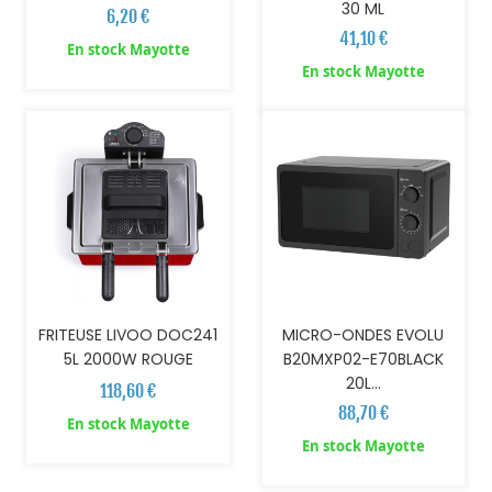
30 ML
6,20 €
41,10 €
En stock Mayotte
AJOUTER AU PANIER
AJOUTER AU PANIER
En stock Mayotte
FRITEUSE LIVOO DOC241
MICRO-ONDES EVOLU
5L 2000W ROUGE
B20MXP02-E70BLACK
20L...
118,60 €
88,70 €
En stock Mayotte
En stock Mayotte