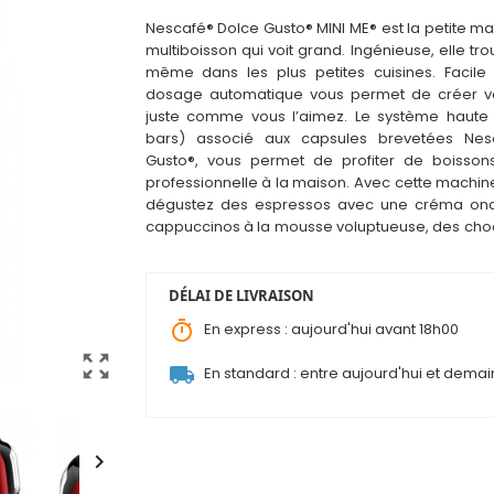
Nescafé® Dolce Gusto® MINI ME® est la petite m
multiboisson qui voit grand. Ingénieuse, elle tr
même dans les plus pet
i
tes cuisines. Facile 
dosage automatique vous permet de créer vo
juste comme vous l’aimez. Le système haute 
bars) associé aux capsules brevetées Nes
Gusto®, vous permet de profiter de boisson
professionnelle à la maison. Avec cette machin
dégustez des espressos avec une créma onc
cappuccinos à la mousse voluptueuse, des choc
thés gourmands.
DÉLAI DE LIVRAISON
timer
En express : aujourd'hui avant 18h00
zoom_out_map
local_shipping
En standard : entre aujourd'hui et demai
