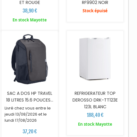
ET ROUGE
RF9902 NOIR
38,90 €
Stock épuisé
AJOUTER AU PANIER
AJOUTER AU PANIER
En stock Mayotte
SAC A DOS HP TRAVEL
REFRIGERATEUR TOP
18 LITRES 15.6 POUCES...
DEROSSO DRK-TT123E
123L BLANC
Livré chez vous entre le
jeudi 13/08/2026 et le
188,40 €
lundi 17/08/2026
En stock Mayotte
37,20 €