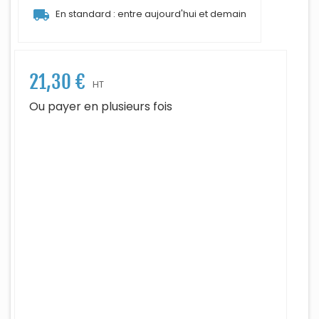
local_shipping
En standard : entre aujourd'hui et demain
21,30 €
HT
Ou payer en plusieurs fois