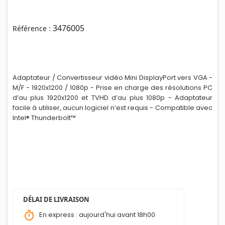
3476005
Référence :
Adaptateur / Convertisseur vidéo M
i
ni DisplayPort vers VGA -
M/F - 1920x1200 / 1080p - Prise en charge des résolutions PC
d’au plus 1920x1200 et TVHD d’au plus 1080p - Adaptateur
facile à utiliser, aucun logiciel n’est requis - Compatible avec
Intel® Thunderbolt™
DÉLAI DE LIVRAISON
timer
En express : aujourd'hui avant 18h00