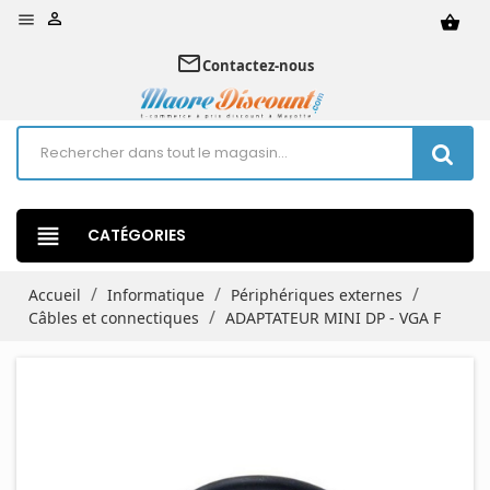


shopping_basket
mail_outline
Contactez-nous
view_headline
CATÉGORIES
Accueil
Informatique
Périphériques externes
Câbles et connectiques
ADAPTATEUR MINI DP - VGA F