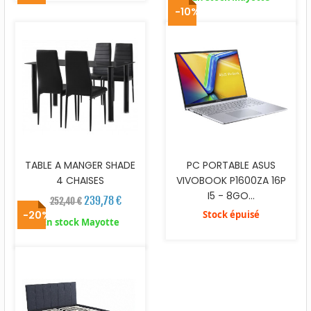
-10%
TABLE A MANGER SHADE
PC PORTABLE ASUS
4 CHAISES
VIVOBOOK P1600ZA 16P
I5 - 8GO...
239,78 €
252,40 €
-20%
Stock épuisé
En stock Mayotte