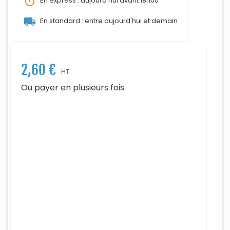
timer
En express : aujourd'hui avant 18h00
local_shipping
En standard : entre aujourd'hui et demain
2,60 €
HT
Ou payer en plusieurs fois