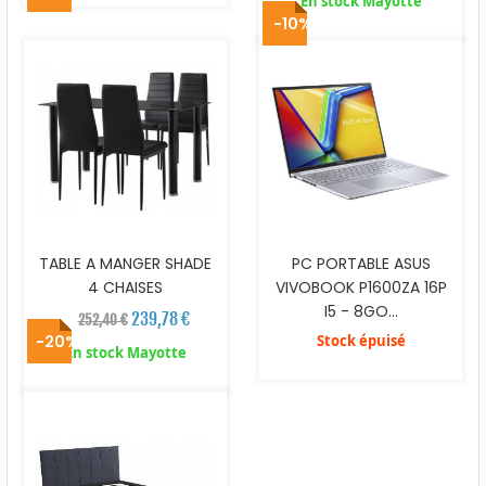
En stock Mayotte
-10%
TABLE A MANGER SHADE
PC PORTABLE ASUS
4 CHAISES
VIVOBOOK P1600ZA 16P
I5 - 8GO...
239,78 €
252,40 €
-20%
Stock épuisé
En stock Mayotte