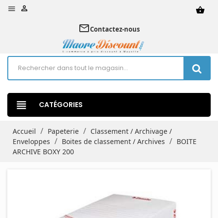


shopping_basket
mail_outline
Contactez-nous
view_headline
CATÉGORIES
Accueil
Papeterie
Classement / Archivage /
Enveloppes
Boites de classement / Archives
BOITE
ARCHIVE BOXY 200