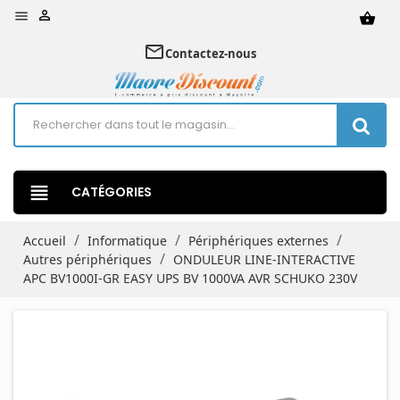


shopping_basket
mail_outline
Contactez-nous
view_headline
CATÉGORIES
Accueil
Informatique
Périphériques externes
Autres périphériques
ONDULEUR LINE-INTERACTIVE
APC BV1000I-GR EASY UPS BV 1000VA AVR SCHUKO 230V