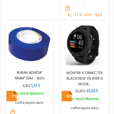
timer
j
h
m
s
4
11
4
32
RUBAN ADHÉSIF
MONTRE CONNECTEE
19MM*33M - BLEU
BLACKVIEW X5 IP68 9
MODE...
1,97 €
2,10 €
49,68 €
55,20 €
En stock Mayotte
-7%
-5%
En stock Mayotte
L'offre expire dans:
L'offre expire dans:
timer