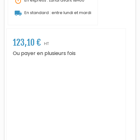
timer
En express : Lundi avant 18H00
local_shipping
En standard : entre lundi et mardi
123,10 €
HT
Ou payer en plusieurs fois