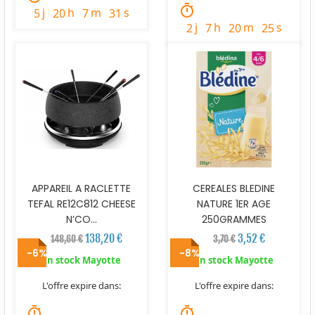
timer
j
h
m
s
5
20
7
30
j
h
m
s
2
7
20
24
APPAREIL A RACLETTE
CEREALES BLEDINE
TEFAL RE12C812 CHEESE
NATURE 1ER AGE
N’CO...
250GRAMMES
138,20 €
3,52 €
148,60 €
3,70 €
-6%
-8%
En stock Mayotte
En stock Mayotte
L'offre expire dans:
L'offre expire dans:
timer
timer