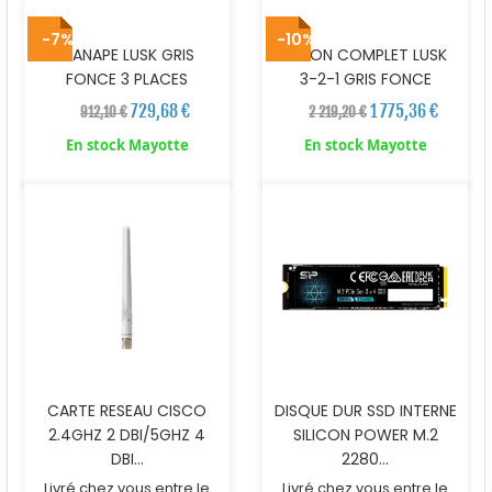
-7%
-10%
CANAPE LUSK GRIS
SALON COMPLET LUSK
FONCE 3 PLACES
3-2-1 GRIS FONCE
729,68 €
1 775,36 €
912,10 €
2 219,20 €
En stock Mayotte
En stock Mayotte
CARTE RESEAU CISCO
DISQUE DUR SSD INTERNE
2.4GHZ 2 DBI/5GHZ 4
SILICON POWER M.2
DBI...
2280...
Livré chez vous entre le
Livré chez vous entre le