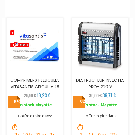
COMPRIMERS PELLICULES
DESTRUCTEUR INSECTES
VITASANTIS CIRCUL + 28
PRO- 220 V
19,23 €
36,71 €
20,90 €
39,90 €
-5%
-6%
En stock Mayotte
En stock Mayotte
L'offre expire dans:
L'offre expire dans:
timer
timer
j
h
m
s
j
h
m
s
3
10
23
1
3
4
0
57