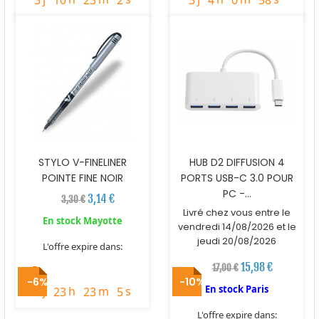
STYLO V-FINELINER
HUB D2 DIFFUSION 4
POINTE FINE NOIR
PORTS USB-C 3.0 POUR
PC -...
3,14 €
3,30 €
Livré chez vous entre le
En stock Mayotte
vendredi 14/08/2026 et le
jeudi 20/08/2026
L'offre expire dans:
15,98 €
17,00 €
timer
-6%
-10%
En stock Paris
j
h
m
s
3
23
23
4
L'offre expire dans: