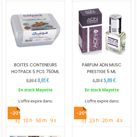
BOITES CONTENEURS
PARFUM ADN MUSC
HOTPACK 5 PCS 750ML
PRESTIGE 5 ML
8,01 €
5,89 €
8,90 €
6,20 €
En stock Mayotte
En stock Mayotte
L'offre expire dans:
L'offre expire dans:
timer
timer
-20%
-20%
j
h
m
s
j
h
m
s
3
10
50
8
3
23
20
3