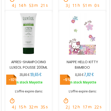
j
h
m
s
j
h
m
s
4
14
53
20
3
11
51
58
APRES-SHAMPOOING
NAPPE HELLO KITTY
LUXEOL POUSSE 200ML
BAMBOO
19,65 €
7,82 €
20,90 €
8,50 €
-10%
-5%
En stock Mayotte
En stock Mayotte
L'offre expire dans:
L'offre expire dans:
timer
timer
j
h
m
s
j
h
m
s
4
15
32
34
2
12
17
21