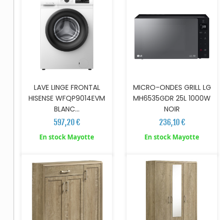
LAVE LINGE FRONTAL
MICRO-ONDES GRILL LG
HISENSE WFQP9014EVM
MH6535GDR 25L 1000W
BLANC...
NOIR
597,20 €
236,10 €
AJOUTER AU PANIER
AJOUTER AU PANIER
En stock Mayotte
En stock Mayotte