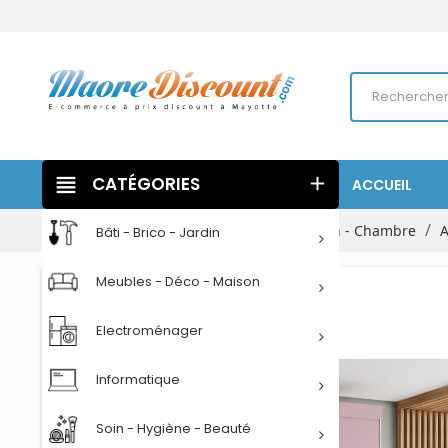
view_headline
CATÉGORIES
add
ACCUEIL
Accueil
Meubles - Déco - Maison
Salon - Chambre
A
Bâti - Brico - Jardin
Meubles - Déco - Maison
Electroménager
Informatique
Soin - Hygiène - Beauté