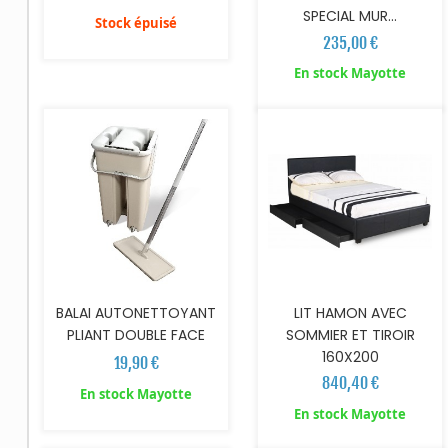
SPECIAL MUR...
Stock épuisé
235,00 €
AJOUTER AU PANIER
AJOUTER AU PANIER
En stock Mayotte
BALAI AUTONETTOYANT
LIT HAMON AVEC
PLIANT DOUBLE FACE
SOMMIER ET TIROIR
160X200
19,90 €
840,40 €
En stock Mayotte
AJOUTER AU PANIER
En stock Mayotte