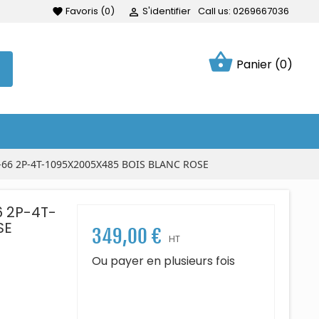
Favoris
(
0
)
S'identifier
Call us:
0269667036
favorite

shopping_basket
Panier
(0)
66 2P-4T-1095X2005X485 BOIS BLANC ROSE
-
SE
349,00 €
HT
Ou payer en plusieurs fois