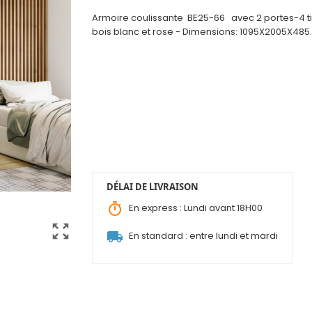
Armoire coulissante BE25-66 avec 2 portes-4 tiro
bois blanc et rose - Dimensions: 1095X2005X485.
DÉLAI DE LIVRAISON
timer
En express : Lundi avant 18H00
zoom_out_map
local_shipping
En standard : entre lundi et mardi