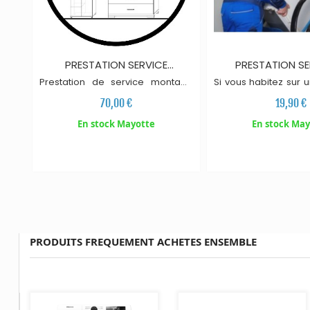
AJOUTER AU PANIER
AJOUTER AU PAN
PRESTATION SERVICE
PRESTATION SE
MONTAGE TYPE 3
LIVRAISON A L'E
Prestation de service montage
Si vous habitez sur 
meuble de type 3 : Armo
i
res,
étage (moins de
70,00 €
19,90 €
dressing, commodes. Le prix
sachez que pour l
indiqué correspond au prix de
lourds, la livraison d
En stock Mayotte
En stock May
montage d'un produit. Le
se fait au rez-de-c
montage se fait à votre domicile
un diable de tra
maximum 24h après la livraison.
rajoutant cette pre
Nos équipes vous contacteront
votre commande 
directement pour fixer un
l
i
vrons également à l
créneau. Merci de leurs faciliter
l'accès.
PRODUITS FREQUEMENT ACHETES ENSEMBLE
AJOUTER AU PANIER
AJOUTER AU PANIER