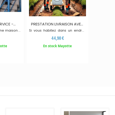
IER
AJOUTER AU PANIER
RVICE -
PRESTATION LIVRAISON AVEC
TAGE...
ACCES DIFFICILE
une maison à
Si vous habitez dans un endroit
 2 étages)
très peu accessible sachez que
44,90 €
es produits
pour les produits lourds, la
e nos produits
livraison de nos produits se fait à
otte
En stock Mayotte
haussée avec
l'endroit le plus accessible
nsport. En
possible avec un diable de
station dans
transport. En rajoutant cette
nous vous
prestation dans votre
'étage.
commande nous vous l
i
vrons
également dans des endroits
peu accessibles comme livraison
sur plusieurs étages sans
ascenseur ou sur un chemin non
accessible en voiture.
AJOUTER AU PANIER
AJOUTER AU PANIER