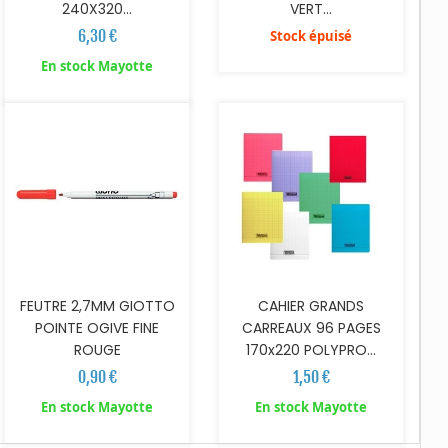
240X320...
VERT...
6,30 €
Stock épuisé
AJOUTER AU PANIER
AJOUTER AU PANIER
En stock Mayotte
FEUTRE 2,7MM GIOTTO
CAHIER GRANDS
POINTE OGIVE FINE
CARREAUX 96 PAGES
ROUGE
170x220 POLYPRO...
0,90 €
1,50 €
En stock Mayotte
En stock Mayotte