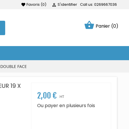
Favoris
(
0
)
S'identifier
Call us:
0269667036
favorite

shopping_basket
Panier
(0)
 DOUBLE FACE
UR 19 X
2,00 €
HT
Ou payer en plusieurs fois