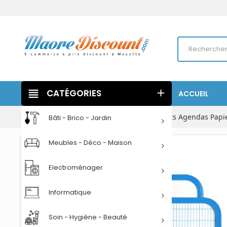
view_headline
CATÉGORIES
add
ACCUEIL
Accueil
Papeterie
Cahiers Carnets Blocs Agendas Papi
Bâti - Brico - Jardin
Meubles - Déco - Maison
Electroménager
Informatique
Soin - Hygiène - Beauté