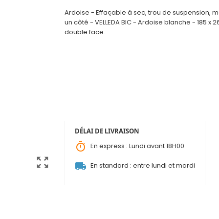
Ardoise - Effaçable à sec, trou de suspension, mo
un côté - VELLEDA BIC - Ardoise blanche - 185 x 
double face.
DÉLAI DE LIVRAISON
timer
En express : Lundi avant 18H00
zoom_out_map
local_shipping
En standard : entre lundi et mardi