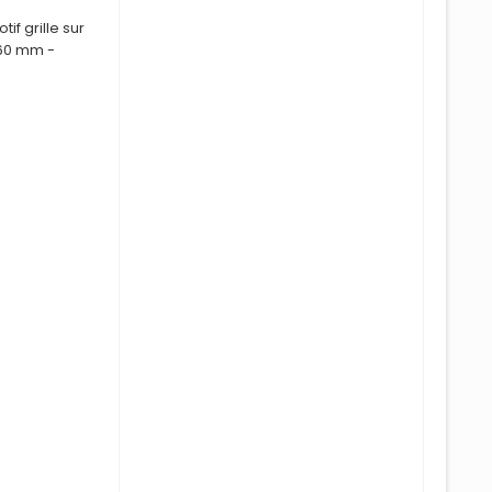
tif gr
i
lle sur
260 mm -