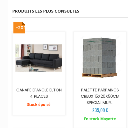
PRODUITS LES PLUS CONSULTES
AJOUTER AU PANIER
-20%
CANAPE D'ANGLE ELTON
PALETTE PARPAINGS
4 PLACES
CREUX 15X20X50CM
SPECIAL MUR...
Stock épuisé
235,00 €
AJOUTER AU PANIER
AJOUTER AU PANIER
En stock Mayotte