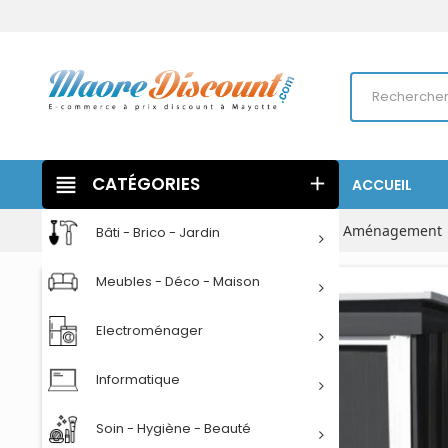
view_headline
CATÉGORIES
add
ACCUEIL
Accueil
Bâti - Brico - Jardin
Plein air
Aménagement
Bâti - Brico - Jardin
Meubles - Déco - Maison
Electroménager
Informatique
Soin - Hygiène - Beauté