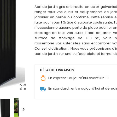
Abri de jard
i
n gris anthracite en acier galvanis
ranger tous vos outils et équipements de jardi
jardinier en herbe ou confirmé, cette remise e
faite pour vous ! Grâce à sa porte coulissante, l'
n'occasionne aucune perte de place pour le ra
stockage de tous vos outils. L'abri de jardin v
surface de stockage de 1.30 m², vous p
rassembler vos ustensiles sans encombrer votr
Conseil d'utilisation : Nous vous préconisons d'i
abri de jardin sur une surface plate et ferme, d
pavés ou dalles.
DÉLAI DE LIVRAISON
timer
En express : aujourd'hui avant 18h00
zoom_out_map
local_shipping
En standard : entre aujourd'hui et demai
