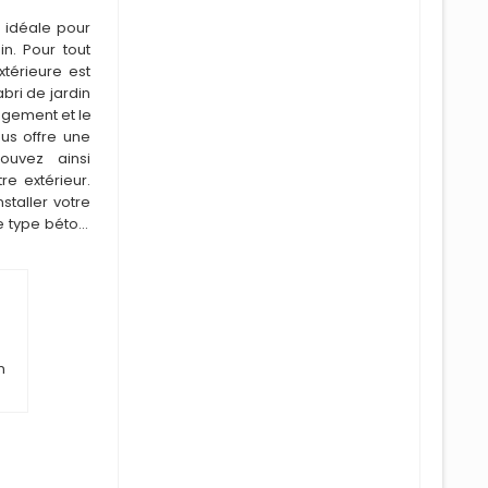
é idéale pour
n. Pour tout
xtérieure est
abri de jardin
ngement et le
ous offre une
ouvez ainsi
e extérieur.
nstaller votre
e type béton,
n