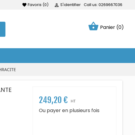
Favoris
(
0
)
S'identifier
Call us:
0269667036
favorite

shopping_basket
Panier
(0)
HRACITE
ANTE
249,20 €
HT
Ou payer en plusieurs fois