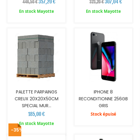
357,20 €
307,04 €
446,50 €
323,20 €
En stock Mayotte
En stock Mayotte
AJOUTER AU PANIER
PALETTE PARPAINGS
IPHONE 8
CREUX 20X20X50CM
RECONDITIONNE 256GB
SPECIAL MUR...
GRIS
185,00 €
Stock épuisé
AJOUTER AU PANIER
En stock Mayotte
-35%