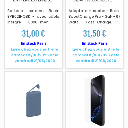
Batterie externe Belkin
Adaptateur secteur Belkin
BPB021HQBK - avec câble
BoostCharge Pro - GaN - 67
intégré - 10000 mAh - 20
Watt - Fast Charge, PD
Watt - 3 A - Charge rapide
3.1/PPS - 2 connecteurs de
31,00 €
31,50 €
- 2 connecteurs de sortie
sortie (2 x USB-C) - blanc.
(24 pin USB-C) - noir.
En stock Paris
En stock Paris
Livré chez vous entre le
Livré chez vous entre le
samedi 15/08/2026 et le
samedi 15/08/2026 et le
vendredi 21/08/2026
vendredi 21/08/2026