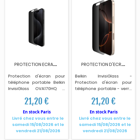
P
ROTECTION ECRAN BELKIN OVA170HQ INVISIGLASS -...
P
ROTECTION D'ECRAN TELEPHONE BELKIN INVISIGLASS...
Protection d'écran pour
Belkin Invis
i
Glass -
téléphone portable Belkin
Protection d'écran pour
InvisiGlass OVA170HQ -
téléphone portable - verre
traité - verre - avec filtre
- avec filtre de
21,20 €
21,20 €
de conf
i
dentialité - à
confidentialité - pour
double sens - pour Apple
Apple iPhone 16 Pro
En stock Paris
En stock Paris
iPhone 16 Pro Max.
Livré chez vous entre le
Livré chez vous entre le
samedi 15/08/2026 et le
samedi 15/08/2026 et le
vendredi 21/08/2026
vendredi 21/08/2026