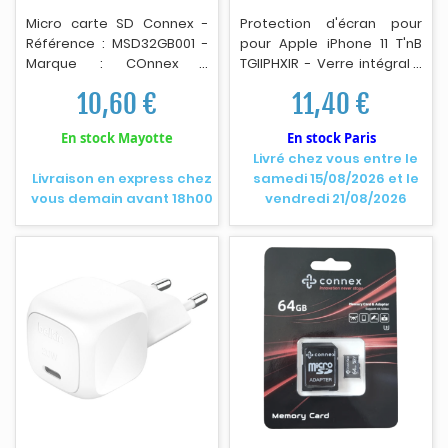
proposant une recharge
3.25A.
Micro carte SD Connex -
Protection d'écran pour
pratique des appareils
R
é
f
érence : MSD32GB001 -
pour Apple iPhone 11 T'nB
sans poser un souci de
Marque : COnnex -
TGIIPHXIR - Verre intégral -
câble.
Capacité : 32 Go - Contenu
Transparent - Couleur de
10,60 €
11,40 €
du pack : 1 microSD, 1
cadre : Noir - EAN
adaptateur SD, 1 manuel
: 3303170096659.
En stock Mayotte
En stock Paris
utilisateur - EAN
Livré chez vous entre le
: 3066600160220.
Livraison en express chez
samedi 15/08/2026 et le
vous demain avant 18h00
vendredi 21/08/2026