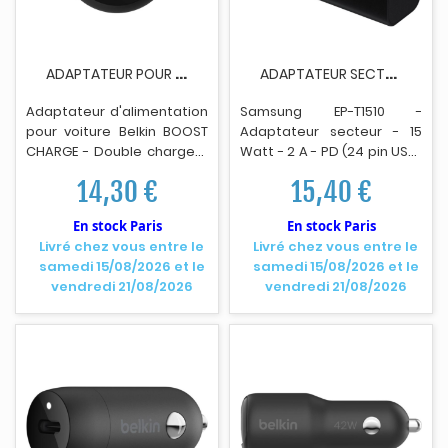
A
DAPTATEUR POUR VOITURE BELKIN CCB001BTBK - 2X...
A
DAPTATEUR SECTEUR SAMSUNG EP-T1510 15WATTS...
Adaptateur d'alimentation
Samsung EP-T1510 -
pour voiture Belkin BOOST
Adaptateur secteur - 15
CHARGE - Double chargeur
Watt - 2 A - PD (24 pin USB-
- 24 Watt - 4.8 A - 2
C) - noir
14,30 €
15,40 €
connecteurs de sort
i
e
(USB) - noir.
En stock Paris
En stock Paris
Livré chez vous entre le
Livré chez vous entre le
samedi 15/08/2026 et le
samedi 15/08/2026 et le
vendredi 21/08/2026
vendredi 21/08/2026