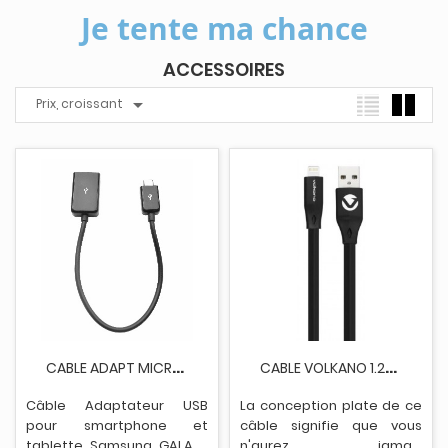
Je tente ma chance
ACCESSOIRES

Prix, croissant
C
ABLE VOLKANO 1.2M NOIR
C
ABLE ADAPT MICRO USB M - USB F PR SMARTPHONE
La conception plate de ce
Câble Adaptateur USB
câble s
i
gnifie que vous
pour smartphone et
n'aurez jamais
tablette Samsung GALAXY