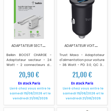
une charge ultra-rapide
dans un format
incroyablement compact -
Délivre une puissance de
charge de 30 W parfaite
pour recharger
rapidement les derniers
iPhone (jusqu'à 50% en
moins de 30 minutes) -
A
DAPTATEUR SECTEUR BELKIN BOOST CHARGE 2 X...
A
DAPTATEUR VOITURE TRUST MAXO 38WATTS NOIR
Intégré d’une puce
intelligente qui identifie
Belkin BOOST CHARGE -
Trust Maxo - Adaptateur
automatiquement
Adaptateur secteur - 24
d'alimentation pour voiture
l'appareil branché pour lui
Watt - 2 connecteurs de
- 38 Watt - PD 3.0, QC 3.0
fournir la tension exacte
sortie (USB) - blanc
(USB, 24 p
i
n USB-C) - noir
nécessaire, garantissant
20,90 €
21,00 €
une charge optimale pour
les smartphones Samsung,
En stock Paris
En stock Paris
Xiaomi, Google Pixel et
Livré chez vous entre le
Livré chez vous entre le
bien d'autres.
samedi 15/08/2026 et le
samedi 15/08/2026 et le
vendredi 21/08/2026
vendredi 21/08/2026