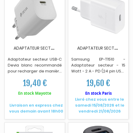
A
DAPTATEUR SECTEUR USB-C DEVIA 30WATTS BLANC
A
DAPTATEUR SECTEUR SAMSUNG EP-T1510 15WATTS BLANC
Adaptateur secteur USB-C
Samsung EP-T1510 -
Devia blanc recommandé
Adaptateur secteur - 15
pour recharger de manière
Watt - 2 A - PD (24 pin USB-
efficace et sécurisée
C) - blanc
19,40 €
19,60 €
divers appareils comme
iPhone, iPad et
En stock Mayotte
En stock Paris
smartphones Android
Livré chez vous entre le
compatibles à une vitesse
Livraison en express chez
samedi 15/08/2026 et le
record tout en chauffant
vous demain avant 18h00
vendredi 21/08/2026
moins qu'un adaptateur
classique - Utilise la
technologie au nitrure de
gallium (GaN) pour offrir