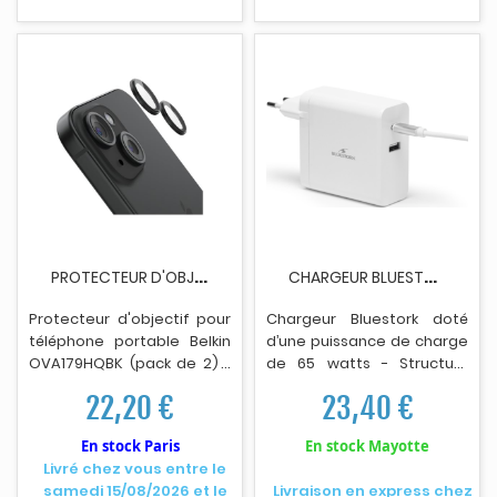
caméras, drones, consoles,
etc. - Utilisation : Photos
HD, vidéos 4K, applis, jeux -
Résistances : Chocs, eau,
températures extrêmes -
Accessoire inclus :
Adaptateur SD -
Dimensions : 15 x 11 x 1 mm -
Poids : 0,04 g - EAN :
3066600160206.
P
ROTECTEUR D'OBJECTIF BELKIN OVA179HQBK - PACK...
C
HARGEUR BLUESTORK 65WATTS USB-C BLANC
Protecteur d'objectif pour
Chargeur Bluestork doté
téléphone portable Belkin
d’une puissance de charge
OVA179HQBK (pack de 2) -
de 65 watts - Structuré
Pour Iphone 15/15 plus.
avec 1 port USB Type-C et 1
22,20 €
23,40 €
port USB Type-A Femelle -
Conçu pour recharger
En stock Paris
En stock Mayotte
efficacement un large
Livré chez vous entre le
éventail d’appareils
samedi 15/08/2026 et le
Livraison en express chez
smartphones, tablettes,