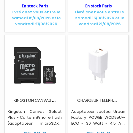
En stock Paris
En stock Paris
Livré chez vous entre le
Livré chez vous entre le
samedi 15/08/2026 et le
samedi 15/08/2026 et le
vendredi 21/08/2026
vendredi 21/08/2026
K
INGSTON CANVAS SELECTPLUS MICSDXC 64GO
C
HARGEUR TELEPHONE URBAN FACTORY WCD95UF-ECO USB-C
Kingston Canvas Select
Adaptateur secteur Urban
Plus - Carte m?moire flash
Factory POWEE WCD95UF-
(adaptateur microSDXC
ECO - 30 Watt - 4.5 A -
vers SD inclus(e)) - 64 Go -
Technologie de charge