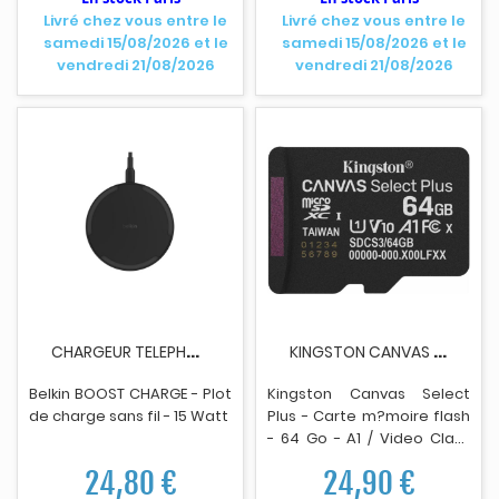
Livré chez vous entre le
Livré chez vous entre le
samedi 15/08/2026 et le
samedi 15/08/2026 et le
vendredi 21/08/2026
vendredi 21/08/2026
C
HARGEUR TELEPHONE BELKIN BOOSTCHARGE 15W PAD...
K
INGSTON CANVAS SELECTPLUS 64GO MICROSDXC UHS-I
Belkin BOOST CHARGE - Plot
Kingston Canvas Select
de charge sans fil - 15 Watt
Plus - Carte m?moire flash
- 64 Go - A1 / Video Class
V10 / UHS-I U1 / Class10 -
24,80 €
24,90 €
m
i
croSDXC UHS-I