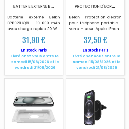
B
ATTERIE EXTERNE BELKIN BPB021HQBL - 10 000 MAH...
P
ROTECTION D'ECRAN TELEPHONE BELKIN VERRE...
Batterie externe Belkin
Belkin - Protect
i
on d'écran
BPB021HQBL - 10 000 mAh
pour téléphone portable -
avec charge rapide 20 W -
verre - pour Apple iPhone
2 ports USB-C pour charger
16 Pro Max
31,90 €
32,50 €
jusqu'à 2 appareils
simultanément - Câble
En stock Paris
En stock Paris
USB-C intégré et indicateur
Livré chez vous entre le
Livré chez vous entre le
LED de batterie -
samedi 15/08/2026 et le
samedi 15/08/2026 et le
Compatible smartphones
vendredi 21/08/2026
vendredi 21/08/2026
et tablettes - Protections
multiples : surtension,
surchauffe, surcharge et
court-circuit.