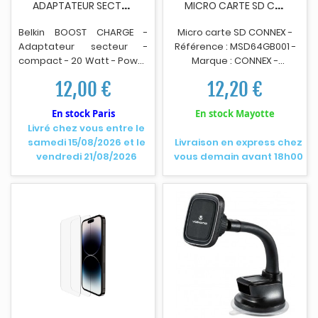
A
DAPTATEUR SECTEUR BELKIN BOOST CHARGE 20WATTS...
M
ICRO CARTE SD CONNEX MSD64GB001 - 64GO
Belkin BOOST CHARGE -
Micro carte SD CONNEX -
Adaptateur secteur -
R
é
f
érence : MSD64GB001 -
compact - 20 Watt - Power
Marque : CONNEX -
Del
i
very 3.1, Fast Charge
Capacité : 64 Go - Contenu
12,00 €
12,20 €
(24 pin USB-C) - blanc
du pack : 1 microSD, 1
adaptateur SD, 1 manuel
En stock Paris
En stock Mayotte
utilisateur - EAN
Livré chez vous entre le
: 3066600160244.
samedi 15/08/2026 et le
Livraison en express chez
vendredi 21/08/2026
vous demain avant 18h00