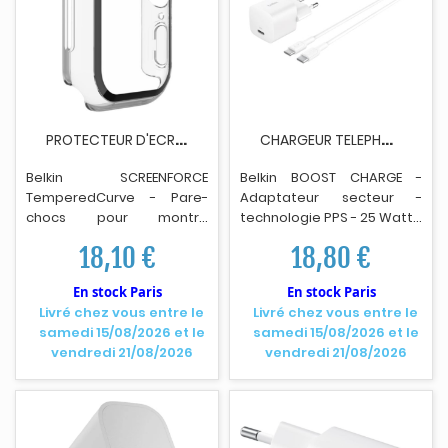
P
ROTECTEUR D'ECRAN BELKIN SCREENFORCE 40MM POUR...
C
HARGEUR TELEPHONE BELKIN 25W USB PD WALL...
Belk
i
n SCREENFORCE
Belkin BOOST CHARGE -
TemperedCurve - Pare-
Adaptateur secteur -
chocs pour montre
technolog
i
e PPS - 25 Watt -
intelligente - protecteur
PD 3.1/PPS, Fast Charge (24
18,10 €
18,80 €
d'écran - polycarbonate,
pin USB-C) - sur le c?ble :
verre trempé (9H) - clair -
USB-C - avec c?ble USB-C (1
En stock Paris
En stock Paris
pour Apple Watch (40 mm,
m)
Livré chez vous entre le
Livré chez vous entre le
41 mm)
samedi 15/08/2026 et le
samedi 15/08/2026 et le
vendredi 21/08/2026
vendredi 21/08/2026