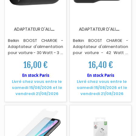
A
DAPTATEUR D'ALIMENTATION VOITURE BELKIN...
A
DAPTATEUR D'ALIMENTATION VOITURE BELKIN BOOST...
Belkin BOOST CHARGE -
Belkin BOOST CHARGE -
Adaptateur d'alimentat
i
on
Adaptateur d'alimentation
pour voiture - 30 Watt - 3 A
pour voiture - 42 Watt -
- Fast Charge (24 pin USB-
Fast Charge, PD 3.0 - 2
16,00 €
16,40 €
C) - noir
connecteurs de sortie
(USB, 24 p
i
n USB-C)
En stock Paris
En stock Paris
Livré chez vous entre le
Livré chez vous entre le
samedi 15/08/2026 et le
samedi 15/08/2026 et le
vendredi 21/08/2026
vendredi 21/08/2026