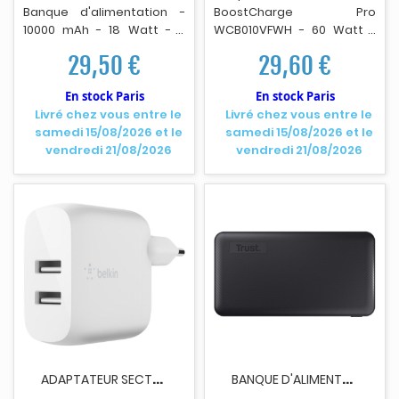
Banque d'al
i
mentation -
BoostCharge Pro
10000 mAh - 18 Watt - 3
WCB010VFWH - 60 Watt -
connecteurs de sortie (2 x
2.7 A - Fast Charge, Power
29,50 €
29,60 €
USB, 24 pin USB-C) - bleu
Delivery 3.1 - 2 connecteurs
de sortie (2 x USB-C) -
En stock Paris
En stock Paris
blanc.
Livré chez vous entre le
Livré chez vous entre le
samedi 15/08/2026 et le
samedi 15/08/2026 et le
vendredi 21/08/2026
vendredi 21/08/2026
A
DAPTATEUR SECTEUR BELKIN BOOST CHARGE USB-A...
B
ANQUE D'ALIMENTATION TRUST PRIMO 5.000 MAH...