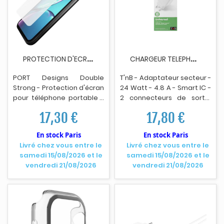
P
ROTECTION D'ECRAN TELEPHONE PORT DESIGNS VERRE...
C
HARGEUR TELEPHONE TNB 4.8A MAINS 2 USB CHARGER...
PORT Designs Double
T'nB - Adaptateur secteur -
Strong - Protection d'écran
24 Watt - 4.8 A - Smart IC -
pour téléphone portable -
2 connecteurs de sortie
verre - limpide - pour Apple
(USB) - blanc
17,30 €
17,80 €
i
Phone XR
En stock Paris
En stock Paris
Livré chez vous entre le
Livré chez vous entre le
samedi 15/08/2026 et le
samedi 15/08/2026 et le
vendredi 21/08/2026
vendredi 21/08/2026