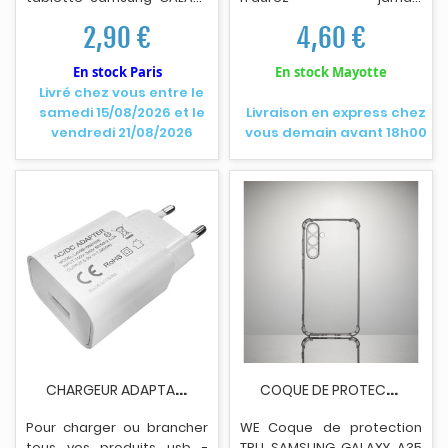
d'enchevêtrements -
S2 - S3 - S4 - Galaxy Tab 3
4,60 €
2,90 €
Câble renforcé, vous
offrant une connexion
En stock Mayotte
En stock Paris
précise à chaque fois -
Livré chez vous entre le
Prend en charge la charge
samedi 15/08/2026 et le
Livraison en express chez
rapide et les transferts de
vendredi 21/08/2026
vous demain avant 18h00
données.
C
HARGEUR ADAPTATEUR USB 220V
C
OQUE DE PROTECTION WE SAMSUNG GALAXY A35 5G...
Pour charger ou brancher
WE Coque de protection
tous vos produ
i
ts usb -
TPU SAMSUNG GALAXY A35