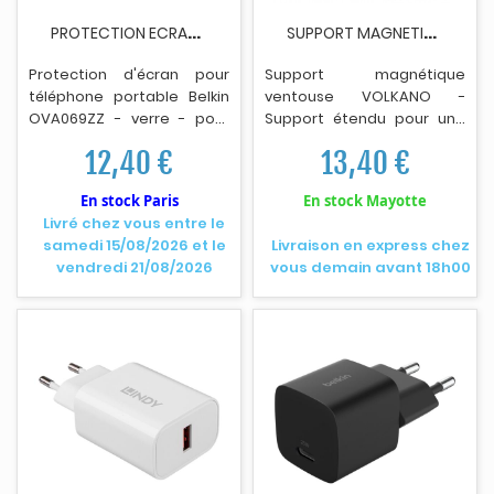
P
ROTECTION ECRAN BELKIN OVA069ZZ - POUR IPHONE...
S
UPPORT MAGNETIQUE VENTOUSE VOLKANO VK-5029
Protection d'écran pour
Support magnétique
téléphone portable Belk
i
n
ventouse VOLKANO -
OVA069ZZ - verre - pour
Support étendu pour une
Apple iPhone 13, 13 Pro.
utilisation avec un
12,40 €
13,40 €
montage sur tableau de
bord ou pare-brise - Facile
En stock Paris
En stock Mayotte
à installer - Basculez
Livré chez vous entre le
simplement l'interrupteur
samedi 15/08/2026 et le
Livraison en express chez
d'aspiration contre la
vendredi 21/08/2026
vous demain avant 18h00
surface de votre cho
i
x, et
vous êtes prêt à partir - La
conception universelle
s'adapte à n'importe quel
pare-brise -
N'endommage pas votre
téléphone - Convient pour
une utilisation avec la
plupart des smartphones.