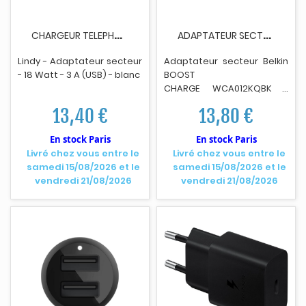
C
HARGEUR TELEPHONE LINDY 18W SINGLE PORT USB...
A
DAPTATEUR SECTEUR BELKIN WCA012KQBK 25W -...
Lindy - Adaptateur secteur
Adaptateur secteur Belk
i
n
- 18 Watt - 3 A (USB) - blanc
BOOST
CHARGE WCA012KQBK -
technologie PPS - 25 Watt -
13,40 €
13,80 €
PD 3.1/PPS, Fast Charge (24
pin USB-C).
En stock Paris
En stock Paris
Livré chez vous entre le
Livré chez vous entre le
samedi 15/08/2026 et le
samedi 15/08/2026 et le
vendredi 21/08/2026
vendredi 21/08/2026