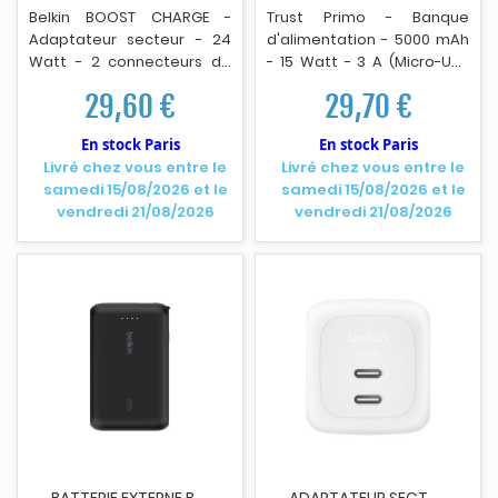
Belkin BOOST CHARGE -
Trust Primo - Banque
Adaptateur secteur - 24
d'alimentation - 5000 mAh
Watt - 2 connecteurs de
- 15 Watt - 3 A (Micro-USB
sortie (USB) - blanc
Type B, 24 pin USB-C) - no
i
r
29,60 €
29,70 €
En stock Paris
En stock Paris
Livré chez vous entre le
Livré chez vous entre le
samedi 15/08/2026 et le
samedi 15/08/2026 et le
vendredi 21/08/2026
vendredi 21/08/2026
B
ATTERIE EXTERNE BELKIN BPB021HQBK - 10 000 MAH...
A
DAPTATEUR SECTEUR USB-C BELKIN WCH020KQWH...