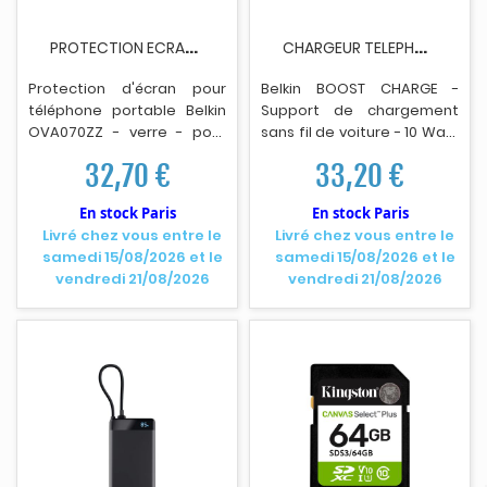
P
ROTECTION ECRAN BELKIN OVA070ZZ - POUR IPHONE...
C
HARGEUR TELEPHONE BELKIN SUPPORT ET VOITURE
Protection d'écran pour
Belkin BOOST CHARGE -
téléphone portable Belkin
Support de chargement
OVA070ZZ - verre - pour
sans fil de voiture - 10 Watt
Apple
i
Phone 13 Pro Max.
- noir - pour Apple iPhone
32,70 €
33,20 €
12, 12 m
i
ni, 12 Pro, 12 Pro Max
En stock Paris
En stock Paris
Livré chez vous entre le
Livré chez vous entre le
samedi 15/08/2026 et le
samedi 15/08/2026 et le
vendredi 21/08/2026
vendredi 21/08/2026