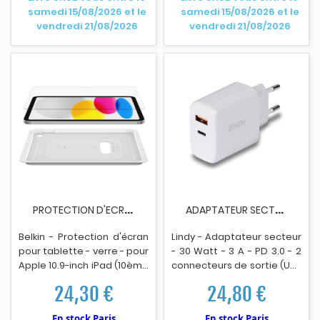
samedi 15/08/2026 et le
samedi 15/08/2026 et le
vendredi 21/08/2026
vendredi 21/08/2026
P
ROTECTION D'ECRAN TABLETTE BELKIN SCREENFORCE...
A
DAPTATEUR SECTEUR LINDY 30WATTS USB TYPE A BLANC
Belkin - Protection d'écran
Lindy - Adaptateur secteur
pour tablette - verre - pour
- 30 Watt - 3 A - PD 3.0 - 2
Apple 10.9-inch iPad (10ème
connecteurs de sortie (USB
générat
i
on)
de type A 4 broches/USB-C
24,30 €
24,80 €
24 broches) - blanc
En stock Paris
En stock Paris