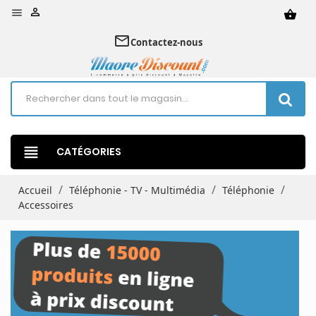


shopping_basket
mail_outline
Contactez-nous
view_headline
CATÉGORIES
Accueil
Téléphonie - TV - Multimédia
Téléphonie
Accessoires