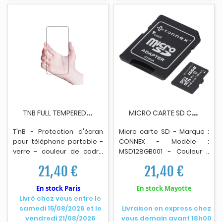
T
NB FULL TEMPERED GLASS PROTECTION
M
ICRO CARTE SD CONNEX MSD128GB001 - 128GO
T'nB - Protection d'écran
Micro carte SD - Marque :
pour téléphone portable -
CONNEX - Modèle :
verre - couleur de cadre
MSD128GB001 - Couleur :
noir - pour Samsung Galaxy
Noir - Type : Micro SD
21,40 €
21,40 €
A33 5G
(Classe 10, UHS-I, U1) -
Capacité : 128 Go - Lecture
En stock Paris
En stock Mayotte
: Jusqu'à 100 MB/s - Écriture :
Livré chez vous entre le
Jusqu'à 60 MB/s -
samedi 15/08/2026 et le
Livraison en express chez
Compatibilité :
vendredi 21/08/2026
vous demain avant 18h00
Smartphones, tablettes,