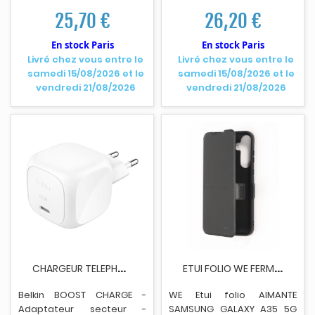
3.1/PPS - 2 connecteurs de
PD/PPS (24 pin USB-C) - sur
25,70 €
26,20 €
sort
i
e (2 x USB-C) - noir
le câble : USB-C - noir
En stock Paris
En stock Paris
Livré chez vous entre le
Livré chez vous entre le
samedi 15/08/2026 et le
samedi 15/08/2026 et le
vendredi 21/08/2026
vendredi 21/08/2026
C
HARGEUR TELEPHONE BELKIN 65W USB PD WALL...
E
TUI FOLIO WE FERMETURE AIMANTEE SAMSUNG A35 5G...
Belkin BOOST CHARGE -
WE Etui folio AIMANTE
Adaptateur secteur -
SAMSUNG GALAXY A35 5G